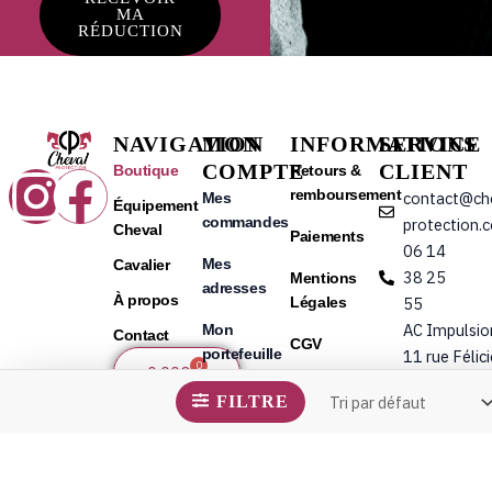
MA
RÉDUCTION
NAVIGATION
MON
INFORMATIONS
SERVICE
COMPTE
CLIENT
Instagram
Facebook
Boutique
Retours &
remboursement
contact@ch
Mes
Équipement
commandes
protection.
Cheval
Paiements
06 14
Mes
Cavalier
38 25
Mentions
adresses
À propos
Légales
55
AC Impulsio
Mon
Contact
CGV
portefeuille
11 rue Félic
0
Panier
0.00
€
Bocon, 263
Mes
FILTRE
CHATEAUNE
informations
DE-GALAUR
personnelles