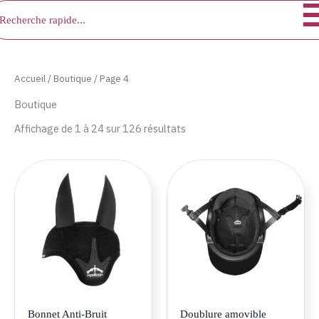
chercher
Aller
au
contenu
Accueil
/
Boutique
/ Page 4
Boutique
Affichage de 1 à 24 sur 126 résultats
Ce
Ce
produit
produ
a
a
plusieurs
plusie
variations.
variat
Les
Les
options
optio
peuvent
peuve
être
être
Bonnet Anti-Bruit
Doublure amovible