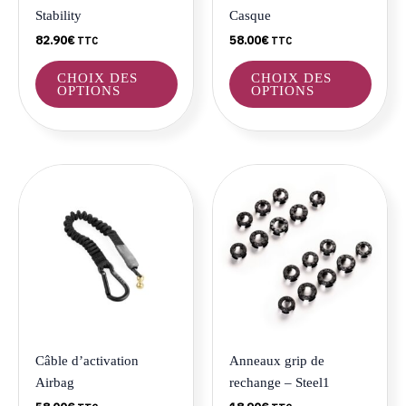
choisies
choisi
Stability
Casque
sur
sur
82.90
€
58.00
€
TTC
TTC
la
la
page
page
CHOIX DES
CHOIX DES
du
du
OPTIONS
OPTIONS
produit
produ
Ce
produ
a
plusie
variat
Les
optio
peuve
être
Câble d’activation
Anneaux grip de
choisi
Airbag
rechange – Steel1
sur