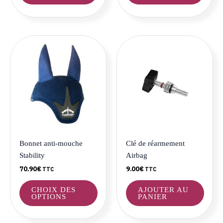
du
du
produit
produ
Ce
produit
a
plusieurs
variations.
Les
options
peuvent
être
Bonnet anti-mouche
Clé de réarmement
choisies
Stability
Airbag
sur
70.90
€
9.00
€
TTC
TTC
la
page
CHOIX DES
AJOUTER AU
du
OPTIONS
PANIER
produit