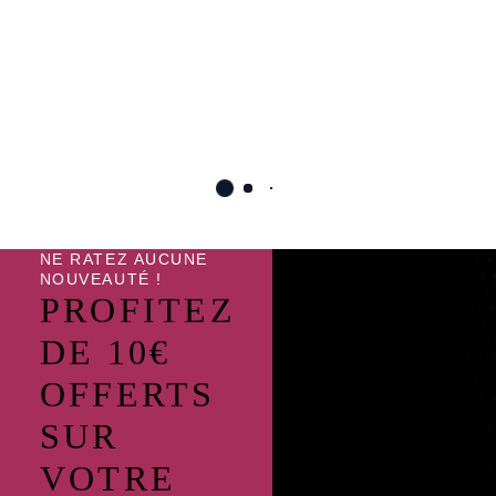
Grenn hoof
Curium balsam
20.90
€
–
77.90
€
17.00
€
TTC
TTC
NE RATEZ AUCUNE
NOUVEAUTÉ !
PROFITEZ
DE 10€
OFFERTS
SUR
VOTRE