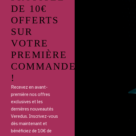
DE 10€
OFFERTS
SUR
VOTRE
PREMIÈRE
COMMANDE
!
Recevez en avant-
première nos offres
exclusives et les
dernières nouveautés
Veredus. Inscrivez-vous
dès maintenant et
bénéficiez de 10€ de