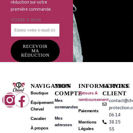
réduction sur votre
première commande.
VOTRE E-MAIL
RECEVOIR
MA
RÉDUCTION
NAVIGATION
MON
INFORMATIONS
SERVICE
COMPTE
CLIENT
Instagram
Facebook
Boutique
Retours &
remboursement
contact@ch
Mes
Équipement
commandes
protection.
Cheval
Paiements
06 14
Mes
Cavalier
38 25
Mentions
adresses
À propos
Légales
55