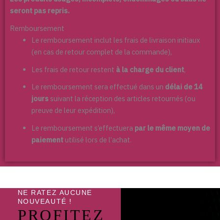
seront pas repris.
Remboursement
Le remboursement inclut les frais de livraison initiaux
(en cas de retour complet de la commande),
Les frais de retour restent
à la charge du client
,
Le remboursement sera effectué dans un
délai de 14
jours
suivant la réception des articles retournés (ou
preuve de leur expédition),
Le remboursement s’effectuera
par le même moyen de
paiement
utilisé lors de l’achat.
NE RATEZ AUCUNE
NOUVEAUTÉ !
PROFITEZ