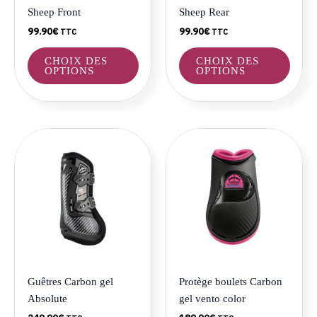
choisies
choisi
Sheep Front
Sheep Rear
sur
sur
99.90
€
99.90
€
TTC
TTC
la
la
page
page
CHOIX DES
CHOIX DES
du
du
OPTIONS
OPTIONS
produit
produ
Ce
Ce
produit
produ
a
a
plusieurs
plusie
variations.
variat
Les
Les
options
optio
peuvent
peuve
être
être
Guêtres Carbon gel
Protège boulets Carbon
choisies
choisi
Absolute
gel vento color
sur
sur