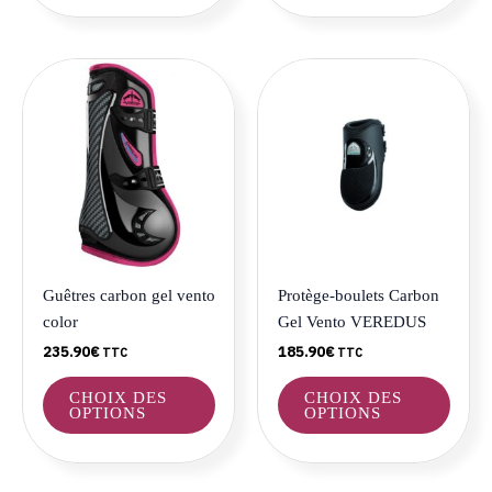
Ce
Ce
produit
produ
a
a
plusieurs
plusie
variations.
variat
Les
Les
options
optio
peuvent
peuve
être
être
Guêtres carbon gel vento
Protège-boulets Carbon
choisies
choisi
color
Gel Vento VEREDUS
sur
sur
235.90
€
185.90
€
TTC
TTC
la
la
page
page
CHOIX DES
CHOIX DES
du
du
OPTIONS
OPTIONS
produit
produ