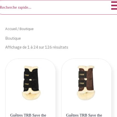
chercher
Aller
au
contenu
Accueil
/ Boutique
Boutique
Affichage de 1 à 24 sur 126 résultats
Ce
Ce
produit
produ
a
a
plusieurs
plusie
variations.
variat
Les
Les
options
optio
peuvent
peuve
être
être
Guêtres TRB Save the
Guêtres TRB Save the