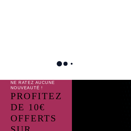
Guêtres Carbon gel
Guêtres carbon gel vento
vento Grand Slam
VEREDUS
antérieurs
219.90
€
TTC
225.90
€
TTC
NE RATEZ AUCUNE
NOUVEAUTÉ !
PROFITEZ
DE 10€
OFFERTS
SUR