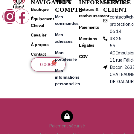
NAVIGATION
MON
INFORMATIONS
SERVICE
COMPTE
CLIENT
Instagram
Facebook
Boutique
Retours &
remboursement
contact@ch
Mes
Équipement
commandes
protection.
Cheval
Paiements
06 14
Mes
Cavalier
38 25
Mentions
adresses
À propos
Légales
55
AC Impulsio
Mon
Contact
CGV
portefeuille
11 rue Félic
0
Panier
0.00
€
Bocon, 263
Mes
CHATEAUNE
informations
DE-GALAUR
personnelles
Paiement sécurisé