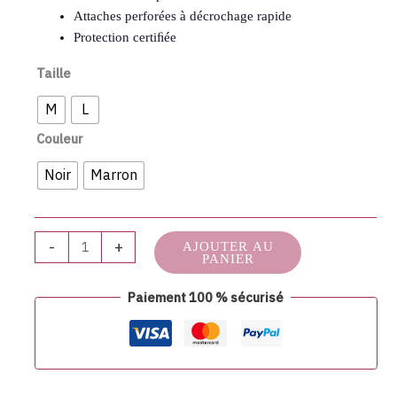
Attaches perforées à décrochage rapide
Protection certiﬁée
Taille
M
L
Couleur
Noir
Marron
-
+
AJOUTER AU
PANIER
Paiement 100 % sécurisé