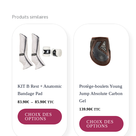
Produits similaires
Plage
Ce
Ce
de
produit
produi
prix :
a
a
83.90€
à
plusieurs
plusie
85.90€
variations.
variat
Les
Les
options
optio
peuvent
peuve
être
être
KIT B Rest + Anatomic
Protège-boulets Young
choisies
choisi
Bandage Pad
Jump Absolute Carbon
sur
sur
Gel
83.90
€
–
85.90
€
TTC
la
la
139.90
€
TTC
page
page
CHOIX DES
OPTIONS
du
du
CHOIX DES
OPTIONS
produit
produi