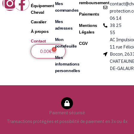
Instagram
Facebook
remboursement
contact@ch
Mes
Équipement
commandes
protection.
Cheval
Paiements
06 14
Mes
Cavalier
38 25
Mentions
adresses
À propos
Légales
55
AC Impulsio
Mon
Contact
CGV
portefeuille
11 rue Félic
0
Panier
0.00
€
Bocon, 263
Mes
CHATEAUNE
informations
DE-GALAUR
personnelles
Paiement sécurisé
Transactions protégées et possibilité de paiement en 3x ou 4x