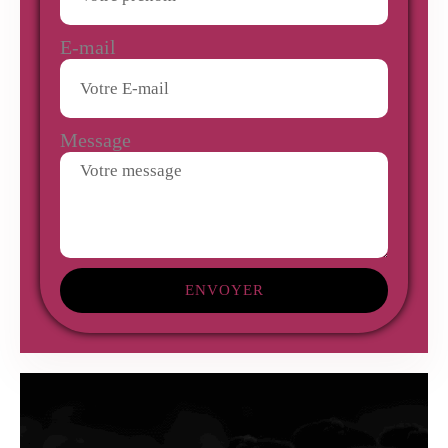
E-mail
Message
ENVOYER