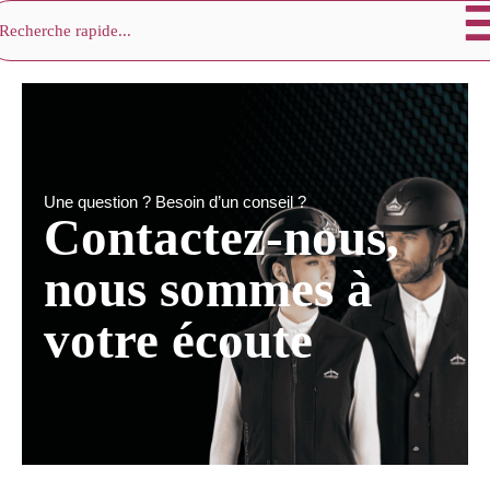
chercher
Aller
au
contenu
Une question ? Besoin d’un conseil ?
Contactez-nous,
nous sommes à
votre écoute