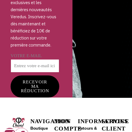
exclusives et les
dernières nouveautés
Veredus. Inscrivez-vous
dès maintenant et
bénéficiez de 10€ de
réduction sur votre
première commande.
VOTRE E-MAIL
RECEVOIR
MA
RÉDUCTION
NAVIGATION
MON
INFORMATIONS
SERVICE
COMPTE
CLIENT
Boutique
Retours &