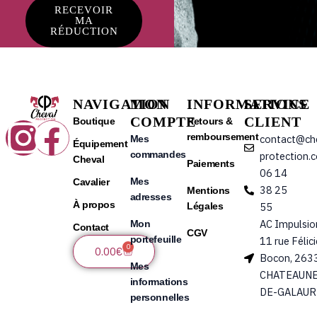
RECEVOIR
MA
RÉDUCTION
NAVIGATION
MON
INFORMATIONS
SERVICE
COMPTE
CLIENT
Instagram
Facebook
Boutique
Retours &
remboursement
contact@ch
Mes
Équipement
commandes
protection.
Cheval
Paiements
06 14
Mes
Cavalier
38 25
Mentions
adresses
À propos
Légales
55
AC Impulsio
Mon
Contact
CGV
portefeuille
11 rue Félic
0
Panier
0.00
€
Bocon, 263
Mes
CHATEAUNE
informations
DE-GALAUR
personnelles