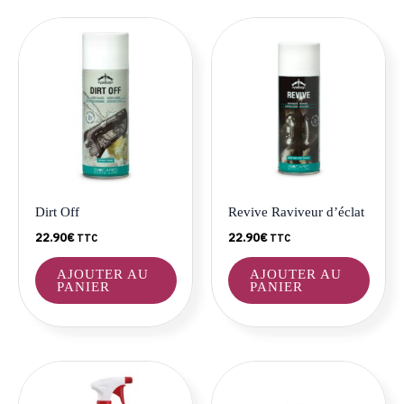
Dirt Off
Revive Raviveur d’éclat
22.90
€
22.90
€
TTC
TTC
AJOUTER AU
AJOUTER AU
PANIER
PANIER
Plage
Plage
Ce
Ce
de
de
produit
produ
prix :
prix :