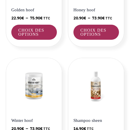
être
être
Golden hoof
Honey hoof
choisies
choisi
22.90
€
–
75.90
€
20.90
€
–
73.90
€
TTC
TTC
sur
sur
la
la
CHOIX DES
CHOIX DES
page
page
OPTIONS
OPTIONS
du
du
produit
produ
Plage
Ce
de
produit
prix :
a
20.90€
à
plusieurs
73.90€
variations.
Les
options
peuvent
être
Winter hoof
Shampoo sheen
choisies
20.90
€
–
73.90
€
16.90
€
TTC
TTC