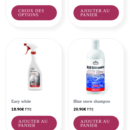
sur
la
CHOIX DES
AJOUTER AU
page
OPTIONS
PANIER
du
produit
Easy white
Blue snow shampoo
18.90
€
20.90
€
TTC
TTC
AJOUTER AU
AJOUTER AU
PANIER
PANIER