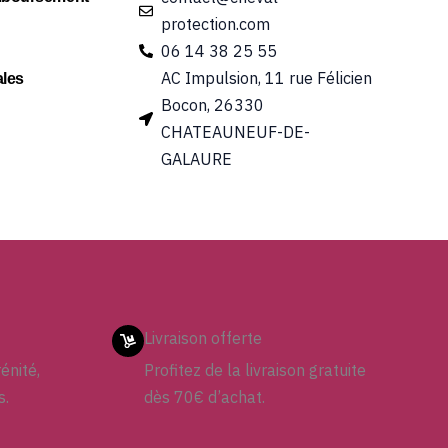
protection.com
06 14 38 25 55
AC Impulsion, 11 rue Félicien
les
Bocon, 26330
CHATEAUNEUF-DE-
GALAURE
Livraison offerte
énité,
Profitez de la livraison gratuite
s.
dès 70€ d’achat.