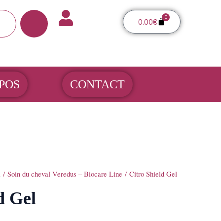
0
Panier
0.00
€
POS
CONTACT
l
/
Soin du cheval Veredus – Biocare Line
/ Citro Shield Gel
d Gel