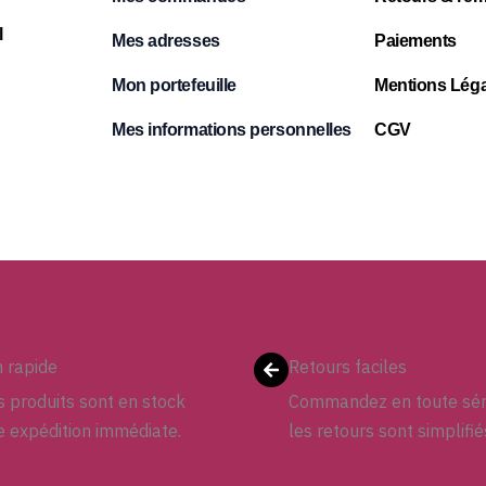
l
Mes adresses
Paiements
Mon portefeuille
Mentions Léga
Mes informations personnelles
CGV
n rapide
Retours faciles
 produits sont en stock
Commandez en toute sér
e expédition immédiate.
les retours sont simplifié