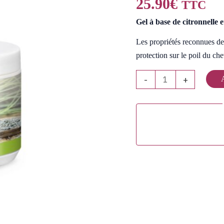
25.90
€
TTC
Gel
Gel à base de citronnelle 
Les propriétés reconnues de 
protection sur le poil du che
-
+