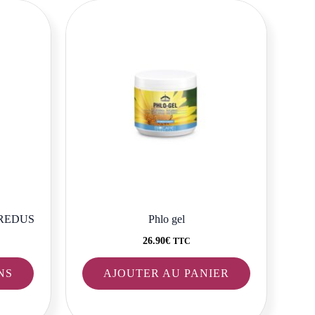
Ce
produit
a
plusieurs
variations.
Les
options
peuvent
être
choisies
sur
la
VEREDUS
Phlo gel
page
26.90
€
TTC
du
NS
AJOUTER AU PANIER
produit