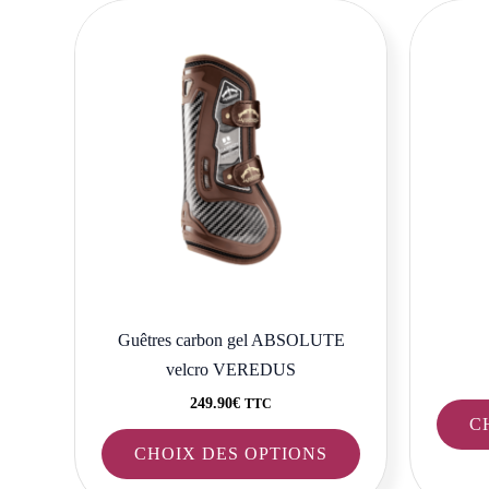
Ce
produit
a
plusieurs
variations.
Les
options
peuvent
être
choisies
sur
la
Guêtres carbon gel ABSOLUTE
page
velcro VEREDUS
du
249.90
€
TTC
C
produit
CHOIX DES OPTIONS