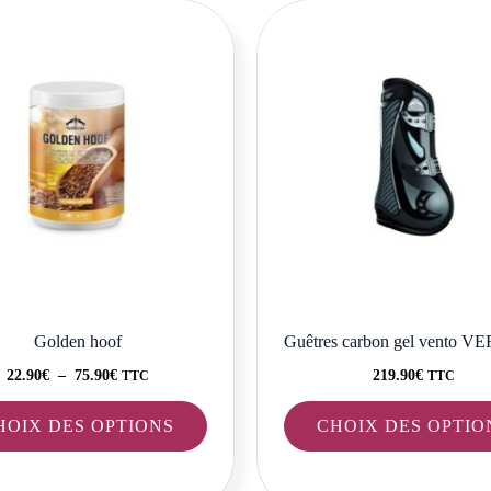
Plage
Ce
de
produit
prix :
22.90€
a
à
plusieurs
75.90€
variations.
Les
options
peuvent
être
choisies
sur
la
Golden hoof
Guêtres carbon gel vento 
page
22.90
€
–
75.90
€
219.90
€
TTC
TTC
du
HOIX DES OPTIONS
CHOIX DES OPTIO
produit