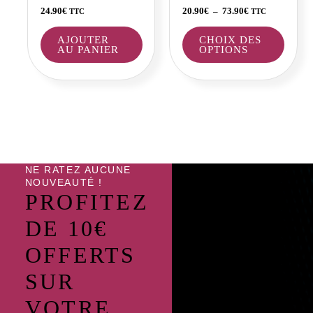
choisi
24.90
€
20.90
€
–
73.90
€
TTC
TTC
sur
la
AJOUTER
CHOIX DES
AU PANIER
OPTIONS
page
du
produi
NE RATEZ AUCUNE
NOUVEAUTÉ !
PROFITEZ
DE 10€
OFFERTS
SUR
VOTRE