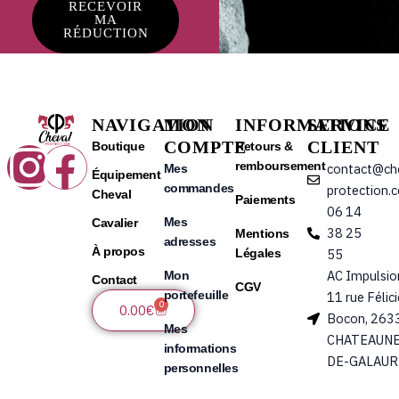
RECEVOIR
MA
RÉDUCTION
NAVIGATION
MON
INFORMATIONS
SERVICE
COMPTE
CLIENT
Instagram
Facebook
Boutique
Retours &
remboursement
contact@ch
Mes
Équipement
commandes
protection.
Cheval
Paiements
06 14
Mes
Cavalier
38 25
Mentions
adresses
À propos
Légales
55
AC Impulsio
Mon
Contact
CGV
portefeuille
11 rue Félic
0
Panier
0.00
€
Bocon, 263
Mes
CHATEAUNE
informations
DE-GALAUR
personnelles