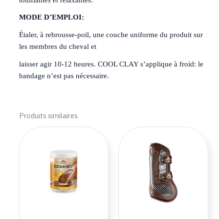
MODE D’EMPLOI:
Étaler, à rebrousse-poil, une couche uniforme du produit sur
les membres du cheval et
laisser agir 10-12 heures. COOL CLAY s’applique à froid: le
bandage n’est pas nécessaire.
Produits similaires
Plage
Ce
Ce
de
produit
produi
prix :
a
a
22.90€
à
plusieurs
plusie
75.90€
variations.
variat
Les
Les
options
optio
peuvent
peuve