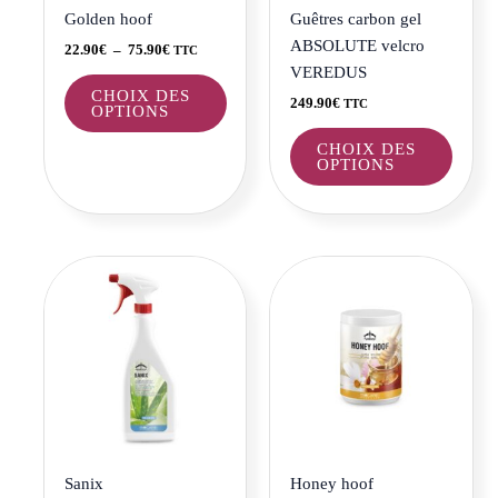
être
être
Golden hoof
Guêtres carbon gel
choisies
choisi
ABSOLUTE velcro
22.90
€
–
75.90
€
TTC
sur
sur
VEREDUS
la
la
CHOIX DES
249.90
€
TTC
OPTIONS
page
page
du
du
CHOIX DES
OPTIONS
produit
produi
Plage
Ce
de
produi
prix :
a
20.90€
à
plusie
73.90€
variat
Les
optio
peuve
être
Sanix
Honey hoof