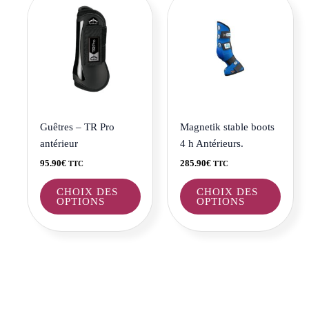
produit
produi
a
a
plusieurs
plusie
variations.
variat
Les
Les
options
optio
peuvent
peuve
être
être
Guêtres – TR Pro
Magnetik stable boots
choisies
choisi
antérieur
4 h Antérieurs.
sur
sur
95.90
€
285.90
€
TTC
TTC
la
la
page
page
CHOIX DES
CHOIX DES
OPTIONS
OPTIONS
du
du
produit
produi