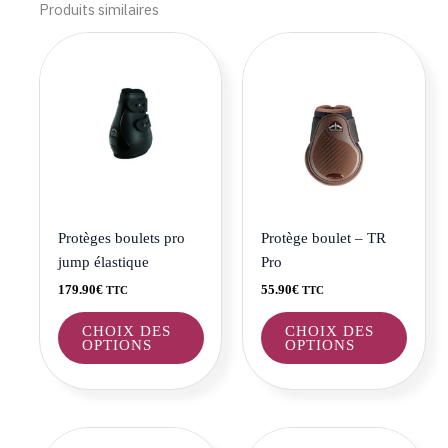
Produits similaires
Ce
Ce
produit
produi
a
a
plusieurs
plusie
variations.
variat
Les
Les
options
optio
peuvent
peuve
être
être
Protèges boulets pro
Protège boulet – TR
choisies
choisi
jump élastique
Pro
sur
sur
179.90
€
55.90
€
TTC
TTC
la
la
page
page
CHOIX DES
CHOIX DES
OPTIONS
OPTIONS
du
du
produit
produi
Ce
Ce