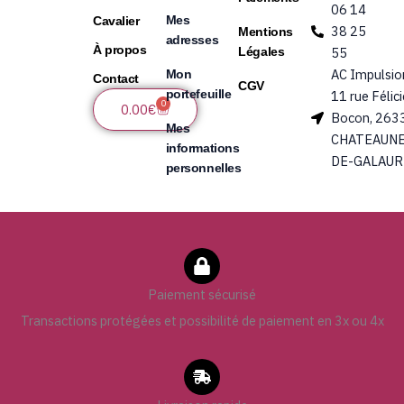
06 14
Mes
Cavalier
38 25
Mentions
adresses
À propos
Légales
55
AC Impulsio
Mon
Contact
CGV
portefeuille
11 rue Félic
0
Panier
0.00
€
Bocon, 263
Mes
CHATEAUNE
informations
DE-GALAUR
personnelles
Paiement sécurisé
Transactions protégées et possibilité de paiement en 3x ou 4x