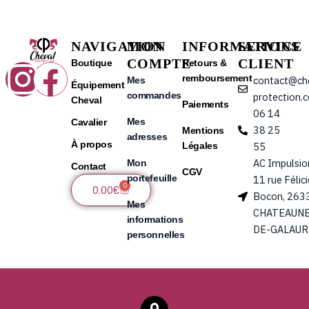
NAVIGATION
MON
INFORMATIONS
SERVICE
COMPTE
CLIENT
Instagram
Facebook
Boutique
Retours &
remboursement
contact@ch
Mes
Équipement
commandes
protection.
Cheval
Paiements
06 14
Mes
Cavalier
38 25
Mentions
adresses
À propos
Légales
55
AC Impulsio
Mon
Contact
CGV
portefeuille
11 rue Félic
0
Panier
0.00
€
Bocon, 263
Mes
CHATEAUNE
informations
DE-GALAUR
personnelles