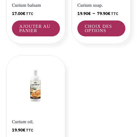
être
Curium balsam
Curium soap.
choisi
17.00
€
19.90
€
–
79.90
€
TTC
TTC
sur
la
AJOUTER AU
CHOIX DES
page
PANIER
OPTIONS
du
produ
Curium oil.
19.90
€
TTC