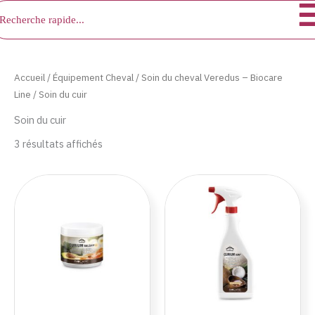
chercher
Aller
au
contenu
Accueil
/
Équipement Cheval
/
Soin du cheval Veredus – Biocare
Line
/ Soin du cuir
Soin du cuir
3 résultats affichés
Plage
Ce
de
produ
prix :
a
19.90€
à
plusie
79.90€
variat
Les
optio
peuve