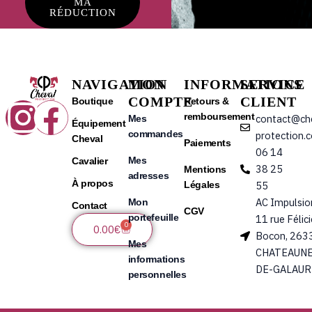
MA
RÉDUCTION
NAVIGATION
MON
INFORMATIONS
SERVICE
COMPTE
CLIENT
Instagram
Facebook
Boutique
Retours &
remboursement
contact@ch
Mes
Équipement
commandes
protection.
Cheval
Paiements
06 14
Mes
Cavalier
38 25
Mentions
adresses
À propos
Légales
55
AC Impulsio
Mon
Contact
CGV
portefeuille
11 rue Félic
0
Panier
0.00
€
Bocon, 263
Mes
CHATEAUNE
informations
DE-GALAUR
personnelles