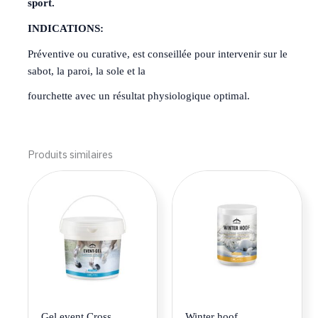
sport.
INDICATIONS:
Préventive ou curative, est conseillée pour intervenir sur le
sabot, la paroi, la sole et la
fourchette avec un résultat physiologique optimal.
Produits similaires
Plage
Ce
de
produi
prix :
a
20.90€
à
plusie
73.90€
variat
Les
optio
peuve
être
Gel event Cross
Winter hoof