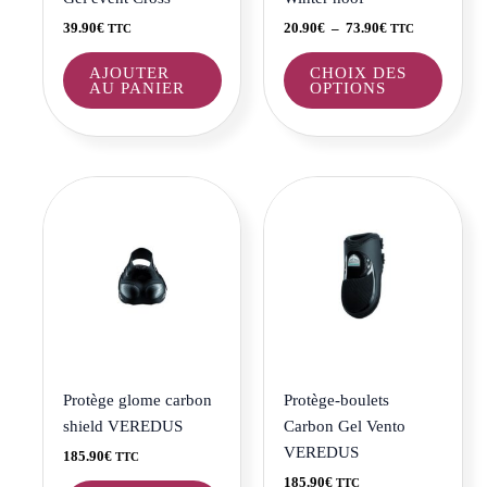
choisi
39.90
€
20.90
€
–
73.90
€
TTC
TTC
sur
la
AJOUTER
CHOIX DES
AU PANIER
OPTIONS
page
du
produi
Ce
Ce
produit
produi
a
a
plusieurs
plusie
variations.
variat
Les
Les
options
optio
peuvent
peuve
être
être
Protège glome carbon
Protège-boulets
choisies
choisi
shield VEREDUS
Carbon Gel Vento
sur
sur
VEREDUS
185.90
€
TTC
la
la
185.90
€
TTC