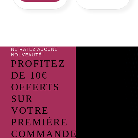
produit
produi
NE RATEZ AUCUNE
NOUVEAUTÉ !
PROFITEZ
DE 10€
OFFERTS
SUR
VOTRE
PREMIÈRE
COMMANDE