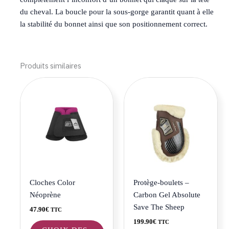
du cheval. La boucle pour la sous-gorge garantit quant à elle
la stabilité du bonnet ainsi que son positionnement correct.
Produits similaires
Ce
Ce
produit
produi
a
a
plusieurs
plusie
variations.
variat
Les
Les
options
optio
peuvent
peuve
être
être
Cloches Color
Protège-boulets –
choisies
choisi
Néoprène
Carbon Gel Absolute
sur
sur
Save The Sheep
47.90
€
TTC
la
la
199.90
€
TTC