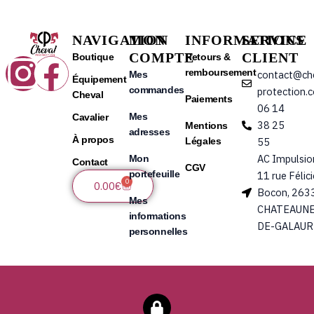
NAVIGATION
MON
INFORMATIONS
SERVICE
COMPTE
CLIENT
Instagram
Facebook
Boutique
Retours &
remboursement
contact@ch
Mes
Équipement
commandes
protection.
Cheval
Paiements
06 14
Mes
Cavalier
38 25
Mentions
adresses
À propos
Légales
55
AC Impulsio
Mon
Contact
CGV
portefeuille
11 rue Félic
0
Panier
0.00
€
Bocon, 263
Mes
CHATEAUNE
informations
DE-GALAUR
personnelles