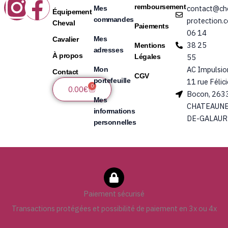
Instagram
Facebook
remboursement
contact@ch
Mes
Équipement
commandes
protection.
Cheval
Paiements
06 14
Mes
Cavalier
38 25
Mentions
adresses
À propos
Légales
55
AC Impulsio
Mon
Contact
CGV
portefeuille
11 rue Félic
0
Panier
0.00
€
Bocon, 263
Mes
CHATEAUNE
informations
DE-GALAUR
personnelles
Paiement sécurisé
Transactions protégées et possibilité de paiement en 3x ou 4x