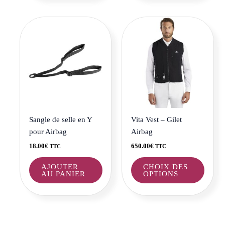
Ce
produi
a
plusie
variat
Les
optio
peuve
être
Sangle de selle en Y
Vita Vest – Gilet
choisi
pour Airbag
Airbag
sur
18.00
€
650.00
€
TTC
TTC
la
page
AJOUTER
CHOIX DES
AU PANIER
OPTIONS
du
produi