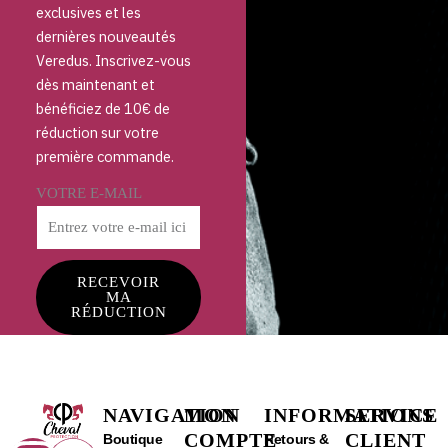
exclusives et les
dernières nouveautés
Veredus. Inscrivez-vous
dès maintenant et
bénéficiez de 10€ de
réduction sur votre
première commande.
VOTRE E-MAIL
RECEVOIR
MA
RÉDUCTION
NAVIGATION
MON
INFORMATIONS
SERVICE
COMPTE
CLIENT
Boutique
Retours &