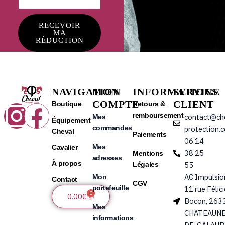
RECEVOIR
MA
RÉDUCTION
NAVIGATION
MON
INFORMATIONS
SERVICE
COMPTE
CLIENT
Instagram
Facebook
Boutique
Retours &
remboursement
contact@ch
Mes
Équipement
commandes
protection.
Cheval
Paiements
06 14
Mes
Cavalier
38 25
Mentions
adresses
À propos
Légales
55
AC Impulsio
Mon
Contact
CGV
portefeuille
11 rue Félic
0
Panier
0.00
€
Bocon, 263
Mes
CHATEAUNE
informations