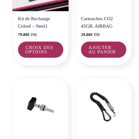
options
peuvent
être
Kit de Rechange
Cartouches CO2
choisies
Coloré – Steel1
45GR. AIRBAG
sur
79.80
€
29.00
€
TTC
TTC
la
page
CHOIX DES
AJOUTER
OPTIONS
AU PANIER
du
produit