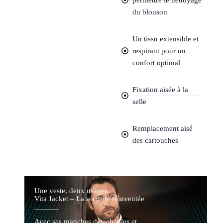
permettre le nettoyage
du blouson
Un tissu extensible et
respirant pour un
confort optimal
Fixation aisée à la
selle
Remplacement aisé
des cartouches
Une veste, deux usages
Vita Jacket – La sécurité réinventée
Avec ses manches détachables et