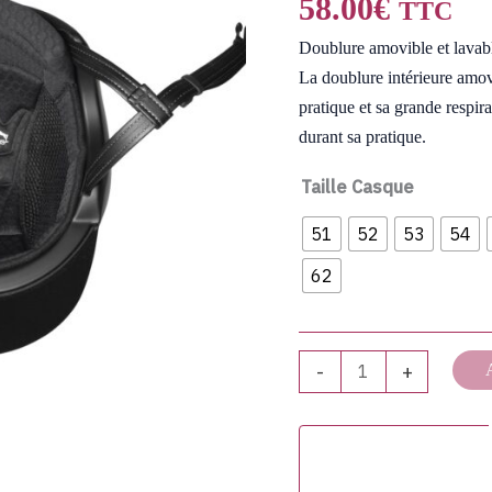
58.00
€
TTC
Casque
Doublure amovible et lavabl
La doublure intérieure amovi
pratique et sa grande respira
durant sa pratique.
Taille Casque
51
52
53
54
62
-
+