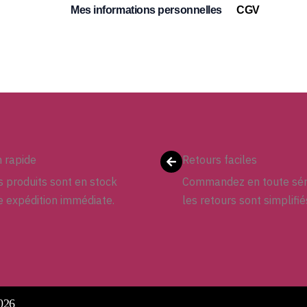
Mes informations personnelles
CGV
n rapide
Retours faciles
 produits sont en stock
Commandez en toute sér
e expédition immédiate.
les retours sont simplifié
026