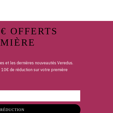
0€ OFFERTS
EMIÈRE
es et les dernières nouveautés Veredus.
e 10€ de réduction sur votre première
 RÉDUCTION