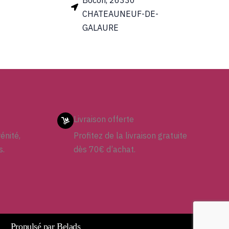
Bocon, 26330
CHATEAUNEUF-DE-
GALAURE
Livraison offerte
énité,
Profitez de la livraison gratuite
s.
dès 70€ d’achat.
Propulsé par Belads