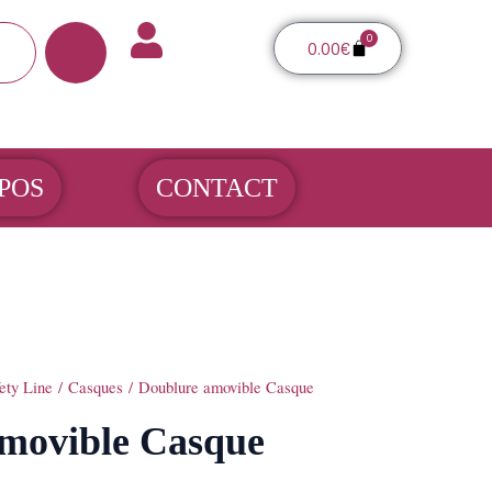
0
Panier
0.00
€
POS
CONTACT
ety Line
/
Casques
/ Doublure amovible Casque
movible Casque