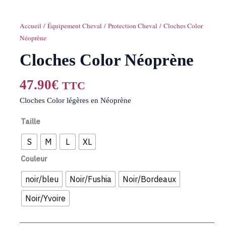
Accueil
/
Équipement Cheval
/
Protection Cheval
/ Cloches Color
Néoprène
Cloches Color Néoprène
47.90
€
TTC
Cloches Color légères en Néoprène
Taille
S
M
L
XL
Couleur
noir/bleu
Noir/Fushia
Noir/Bordeaux
Noir/Yvoire