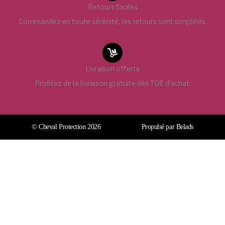
Retours faciles
Commandez en toute sérénité, les retours sont simplifiés.
Livraison offerte
Profitez de la livraison gratuite dès 70€ d’achat.
© Cheval Protection 2026
Propulsé par Belads