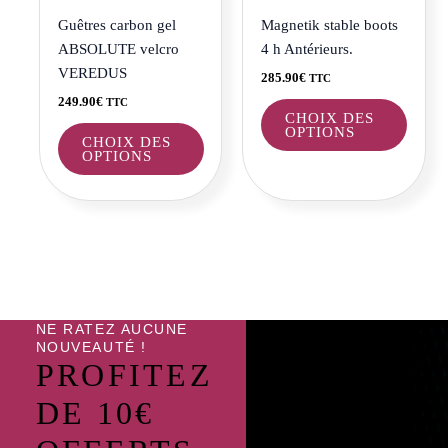
être
être
Guêtres carbon gel
Magnetik stable boots
choisies
choisi
ABSOLUTE velcro
4 h Antérieurs.
sur
sur
VEREDUS
285.90
€
TTC
la
la
249.90
€
TTC
page
page
CHOIX DES
OPTIONS
du
du
CHOIX DES
OPTIONS
produit
produi
NE RATEZ AUCUNE
NOUVEAUTÉ !
PROFITEZ
DE 10€