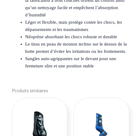
la fabrication à trois couches offrent un confort ainsi
qu’un nettoyage facile et empêchent l’absorption
d’humidité
Léger et flexible, mais protège contre les chocs, les
dépassements et les traumatismes
Néoprène absorbant les chocs robuste et durable
Le tissu en peau de mouton techno sur le dessus de la
botte permet d’éviter les irritations ou les frottements.
Sangles auto-agrippantes sur le devant pour une
fermeture sûre et une position stable
Produits similaires
Ce
Ce
produit
produi
a
a
plusieurs
plusie
variations.
variat