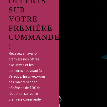
OFFERTS
SUR
VOTRE
PREMIÈRE
COMMANDE
!
Recevez en avant-
première nos offres
exclusives et les
dernières nouveautés
Veredus. Inscrivez-vous
dès maintenant et
bénéficiez de 10€ de
réduction sur votre
première commande.