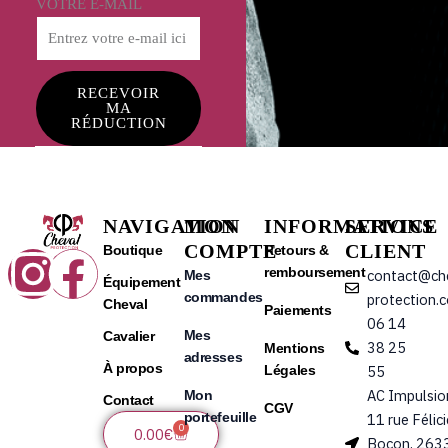
VOTRE E-MAIL
RECEVOIR
MA
RÉDUCTION
NAVIGATION
MON
INFORMATIONS
SERVICE
COMPTE
CLIENT
Instagram
Facebook
Boutique
Retours &
remboursement
contact@ch
Mes
Équipement
commandes
protection.
Cheval
Paiements
06 14
Mes
Cavalier
38 25
Mentions
adresses
À propos
Légales
55
AC Impulsio
Mon
Contact
CGV
portefeuille
11 rue Félic
0
Panier
0.00
€
Bocon, 263