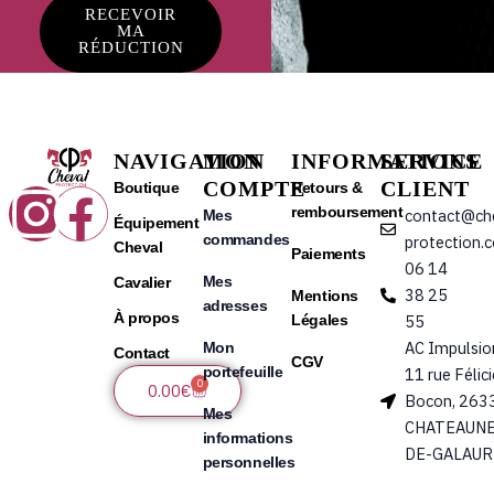
RECEVOIR
MA
RÉDUCTION
NAVIGATION
MON
INFORMATIONS
SERVICE
COMPTE
CLIENT
Instagram
Facebook
Boutique
Retours &
remboursement
contact@ch
Mes
Équipement
commandes
protection.
Cheval
Paiements
06 14
Mes
Cavalier
38 25
Mentions
adresses
À propos
Légales
55
AC Impulsio
Mon
Contact
CGV
portefeuille
11 rue Félic
0
Panier
0.00
€
Bocon, 263
Mes
CHATEAUNE
informations
DE-GALAUR
personnelles