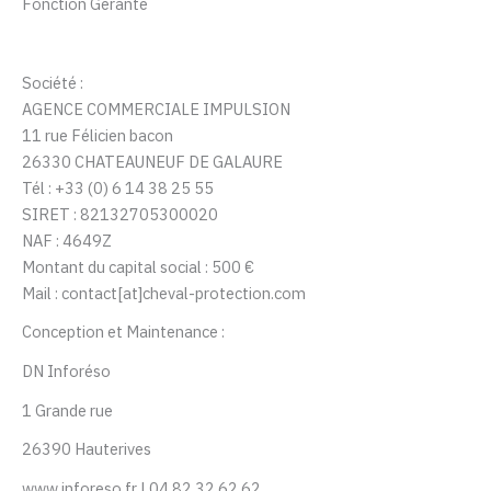
Fonction Gérante
Société :
AGENCE COMMERCIALE IMPULSION
11 rue Félicien bacon
26330 CHATEAUNEUF DE GALAURE
Tél : +33 (0) 6 14 38 25 55
SIRET :
82132705300020
NAF :
4649Z
Montant du capital social : 500 €
Mail : contact[at]cheval-protection.com
Conception et Maintenance :
DN Inforéso
1 Grande rue
26390 Hauterives
www.inforeso.fr | 04 82 32 62 62