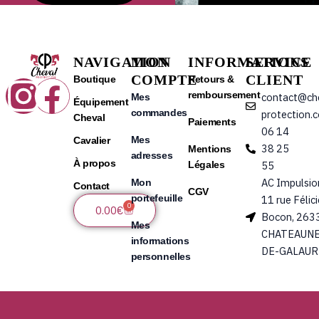
NAVIGATION
MON
INFORMATIONS
SERVICE
COMPTE
CLIENT
Instagram
Facebook
Boutique
Retours &
remboursement
contact@ch
Mes
Équipement
commandes
protection.
Cheval
Paiements
06 14
Mes
Cavalier
38 25
Mentions
adresses
À propos
Légales
55
AC Impulsio
Mon
Contact
CGV
portefeuille
11 rue Félic
0
Panier
0.00
€
Bocon, 263
Mes
CHATEAUNE
informations
DE-GALAUR
personnelles