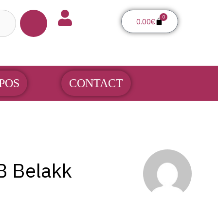
0
Panier
0.00
€
POS
CONTACT
B Belakk