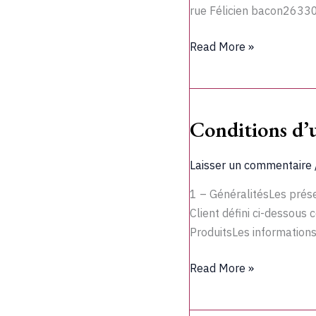
rue Félicien bacon263
Read More »
Conditions d’u
Conditions
d’utilisation
Laisser un commentaire
1 – GénéralitésLes prése
Client défini ci-dessous
ProduitsLes informations
Read More »