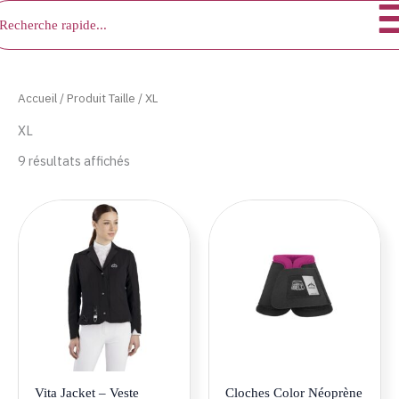
chercher
Aller
au
contenu
Accueil
/ Produit Taille / XL
XL
9 résultats affichés
Ce
Ce
produit
produ
a
a
plusieurs
plusie
variations.
variat
Les
Les
options
optio
peuvent
peuve
être
être
Vita Jacket – Veste
Cloches Color Néoprène