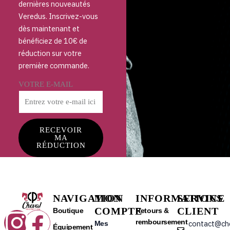
dernières nouveautés
Veredus. Inscrivez-vous
dès maintenant et
bénéficiez de 10€ de
réduction sur votre
première commande.
VOTRE E-MAIL
RECEVOIR
MA
RÉDUCTION
NAVIGATION
MON
INFORMATIONS
SERVICE
COMPTE
CLIENT
Instagram
Facebook
Boutique
Retours &
remboursement
contact@ch
Mes
Équipement