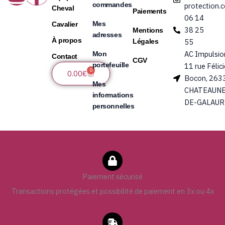
commandes
protection.
Cheval
Paiements
06 14
Mes
Cavalier
38 25
Mentions
adresses
À propos
Légales
55
AC Impulsio
Mon
Contact
CGV
portefeuille
11 rue Félic
0
Panier
0.00
€
Bocon, 263
Mes
CHATEAUNE
informations
DE-GALAUR
personnelles
Paiement sécurisé
Transactions protégées et possibilité de paiement en 3x ou 4x