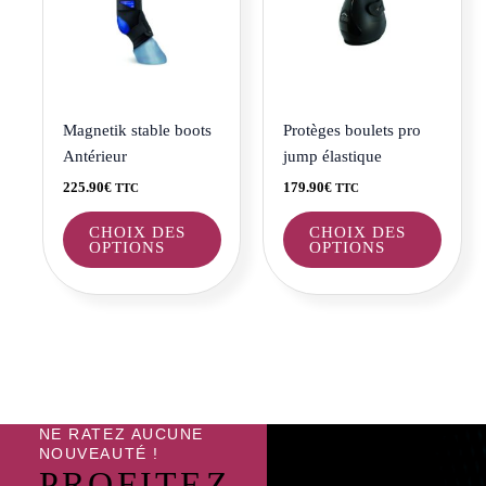
variations.
variat
Les
Les
options
optio
peuvent
peuve
être
être
Magnetik stable boots
Protèges boulets pro
choisies
choisi
Antérieur
jump élastique
sur
sur
225.90
€
179.90
€
TTC
TTC
la
la
page
page
CHOIX DES
CHOIX DES
OPTIONS
OPTIONS
du
du
produit
produi
NE RATEZ AUCUNE
NOUVEAUTÉ !
PROFITEZ