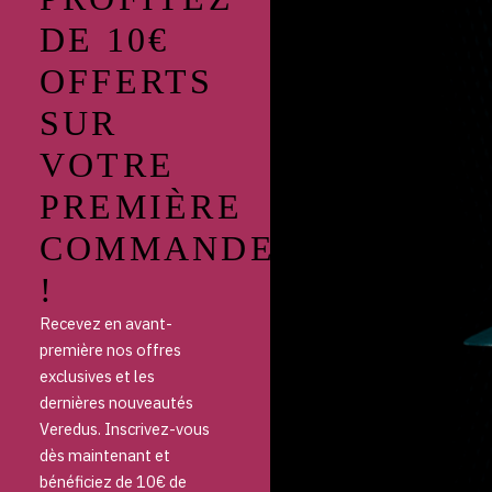
DE 10€
OFFERTS
SUR
VOTRE
PREMIÈRE
COMMANDE
!
Recevez en avant-
première nos offres
exclusives et les
dernières nouveautés
Veredus. Inscrivez-vous
dès maintenant et
bénéficiez de 10€ de