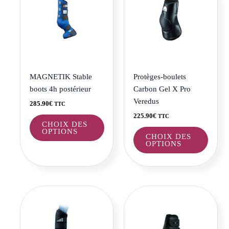
a
a
plusieurs
plusie
variations.
variat
Les
Les
options
optio
peuvent
peuve
être
être
MAGNETIK Stable
Protèges-boulets
choisies
choisi
boots 4h postérieur
Carbon Gel X Pro
sur
sur
Veredus
285.90
€
TTC
la
la
225.90
€
TTC
page
page
CHOIX DES
OPTIONS
du
du
CHOIX DES
OPTIONS
produit
produi
Ce
Ce
produit
produi
a
a
plusieurs
plusie