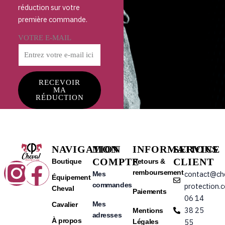
réduction sur votre
première commande.
VOTRE E-MAIL
RECEVOIR
MA
RÉDUCTION
NAVIGATION
MON
INFORMATIONS
SERVICE
COMPTE
CLIENT
Instagram
Facebook
Boutique
Retours &
remboursement
contact@ch
Mes
Équipement
commandes
protection.
Cheval
Paiements
06 14
Mes
Cavalier
38 25
Mentions
adresses
À propos
Légales
55