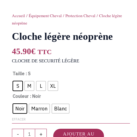
Accueil
/
Équipement Cheval
/
Protection Cheval
/ Cloche légère
néoprène
Cloche légère néoprène
45.90
€
TTC
CLOCHE DE SECURITÉ LÉGÈRE
Taille
: S
S
M
L
XL
Couleur
: Noir
Noir
Marron
Blanc
EFFACER
-
+
AJOUTER AU