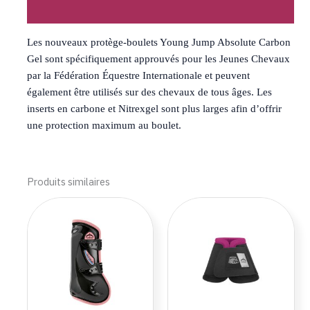
Avis (0)
Les nouveaux protège-boulets Young Jump Absolute Carbon
Gel sont spécifiquement approuvés pour les Jeunes Chevaux
par la Fédération Équestre Internationale et peuvent
également être utilisés sur des chevaux de tous âges. Les
inserts en carbone et Nitrexgel sont plus larges afin d’offrir
une protection maximum au boulet.
Produits similaires
Ce
Ce
produit
produi
a
a
plusieurs
plusie
variations.
variat
Les
Les
options
optio