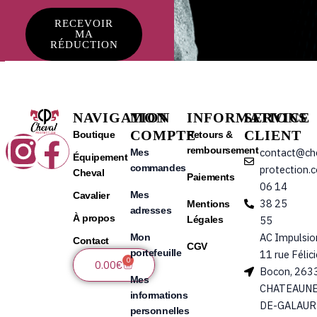
RECEVOIR
MA
RÉDUCTION
NAVIGATION
MON
INFORMATIONS
SERVICE
COMPTE
CLIENT
Instagram
Facebook
Boutique
Retours &
remboursement
contact@ch
Mes
Équipement
commandes
protection.
Cheval
Paiements
06 14
Mes
Cavalier
38 25
Mentions
adresses
À propos
Légales
55
AC Impulsio
Mon
Contact
CGV
portefeuille
11 rue Félic
0
Panier
0.00
€
Bocon, 263
Mes
CHATEAUNE
informations
DE-GALAUR
personnelles