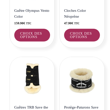
peuvent
peuve
être
être
Guêtre Olympus Vento
Cloches Color
choisies
choisi
Color
Néoprène
sur
sur
159.90
€
47.90
€
TTC
TTC
la
la
page
page
CHOIX DES
CHOIX DES
OPTIONS
OPTIONS
du
du
produit
produi
Ce
Ce
produit
produi
a
a
plusieurs
plusie
variations.
variat
Les
Les
options
optio
peuvent
peuve
être
être
Guêtres TRB Save the
Protège-Paturons Save