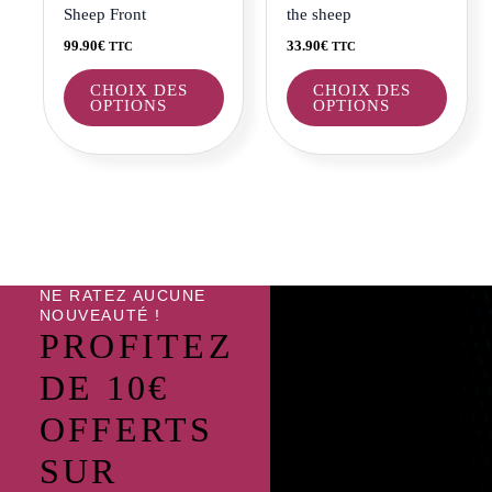
choisies
choisi
Sheep Front
the sheep
sur
sur
99.90
€
33.90
€
TTC
TTC
la
la
page
page
CHOIX DES
CHOIX DES
OPTIONS
OPTIONS
du
du
produit
produi
NE RATEZ AUCUNE
NOUVEAUTÉ !
PROFITEZ
DE 10€
OFFERTS
SUR