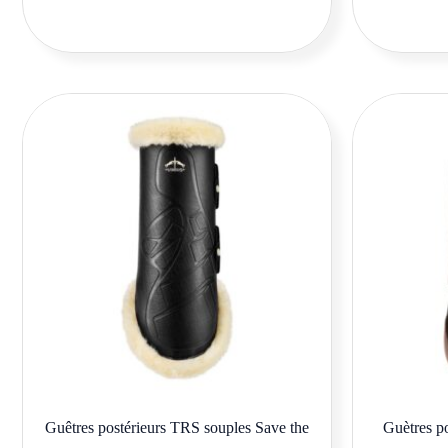
Ce
produit
a
plusieurs
variations.
Les
options
peuvent
être
choisies
sur
la
Guêtres postérieurs TRS souples Save the
Guètres p
page