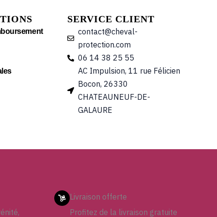
TIONS
SERVICE CLIENT
contact@cheval-
mboursement
protection.com
06 14 38 25 55
AC Impulsion, 11 rue Félicien
les
Bocon, 26330
CHATEAUNEUF-DE-
GALAURE
Livraison offerte
énité,
Profitez de la livraison gratuite