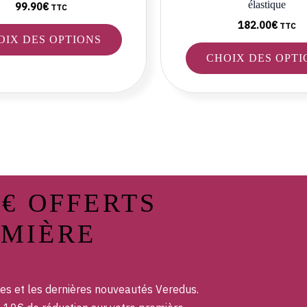
élastique
du
99.90
€
TTC
produit
182.00
€
TTC
OIX DES OPTIONS
CHOIX DES OPTI
0€ OFFERTS
EMIÈRE
es et les dernières nouveautés Veredus.