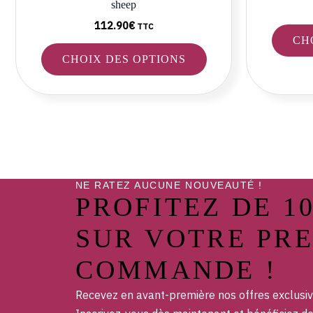
sheep
du
produit
112.90
€
TTC
CH
CHOIX DES OPTIONS
NE RATEZ AUCUNE NOUVEAUTÉ !
PROFITEZ DE 1
SUR VOTRE PR
COMMANDE !
Recevez en avant-première nos offres exclusiv