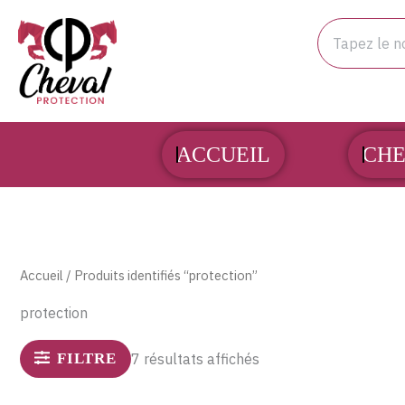
Aller
Rechercher
au
contenu
ACCUEIL
CHE
Accueil
/ Produits identifiés “protection”
protection
FILTRE
7 résultats affichés