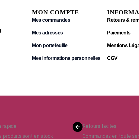
MON COMPTE
INFORMA
Mes commandes
Retours & re
l
Mes adresses
Paiements
Mon portefeuille
Mentions Léga
Mes informations personnelles
CGV
n rapide
Retours faciles
 produits sont en stock
Commandez en toute sér