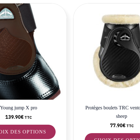
Ce
produit
a
plusieurs
variations.
Les
options
peuvent
être
choisies
sur
la
Young jump X pro
Protèges boulets TRC vento
page
sheep
du
139.90
€
TTC
produit
77.90
€
TTC
OIX DES OPTIONS