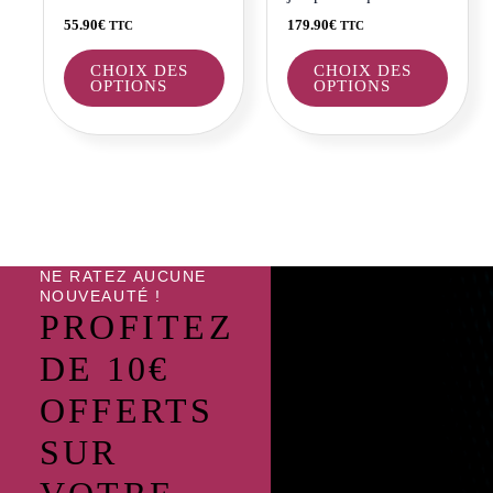
sur
sur
55.90
€
179.90
€
TTC
TTC
la
la
page
page
CHOIX DES
CHOIX DES
OPTIONS
OPTIONS
du
du
produit
produi
NE RATEZ AUCUNE
NOUVEAUTÉ !
PROFITEZ
DE 10€
OFFERTS
SUR