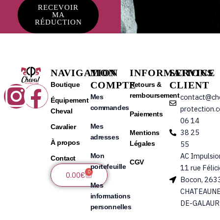
RECEVOIR
MA
RÉDUCTION
NAVIGATION
MON
INFORMATIONS
SERVICE
COMPTE
CLIENT
Instagram
Facebook
Boutique
Retours &
remboursement
contact@ch
Mes
Équipement
commandes
protection.
Cheval
Paiements
06 14
Mes
Cavalier
38 25
Mentions
adresses
À propos
Légales
55
AC Impulsio
Mon
Contact
CGV
portefeuille
11 rue Félic
0
Panier
0.00
€
Bocon, 263
Mes
CHATEAUNE
informations
DE-GALAUR
personnelles