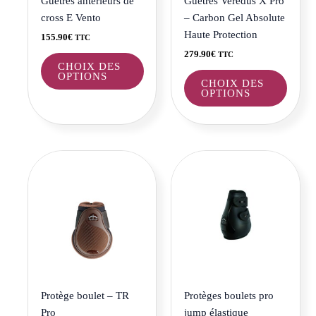
Guêtres antérieurs de
Guêtres Veredus X Pro
choisies
choisi
cross E Vento
– Carbon Gel Absolute
sur
sur
Haute Protection
155.90
€
TTC
la
la
279.90
€
TTC
page
page
CHOIX DES
OPTIONS
du
du
CHOIX DES
OPTIONS
produit
produi
Ce
Ce
produit
produi
a
a
plusieurs
plusie
variations.
variat
Les
Les
options
optio
peuvent
peuve
être
être
Protège boulet – TR
Protèges boulets pro
choisies
choisi
Pro
jump élastique