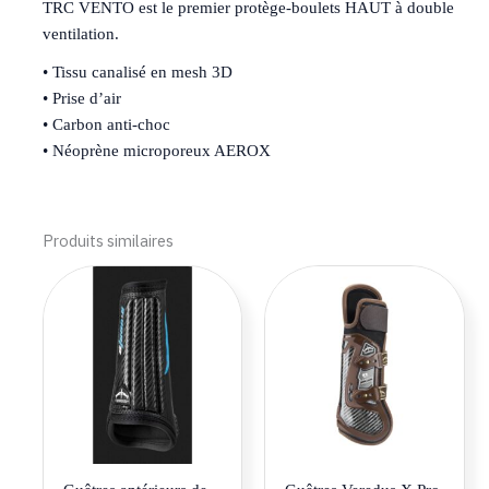
TRC VENTO est le premier protège-boulets HAUT à double
ventilation.
• Tissu canalisé en mesh 3D
• Prise d’air
• Carbon anti-choc
• Néoprène microporeux AEROX
Produits similaires
Ce
Ce
produit
produi
a
a
plusieurs
plusie
variations.
variat
Les
Les
options
optio
peuvent
peuve
être
être