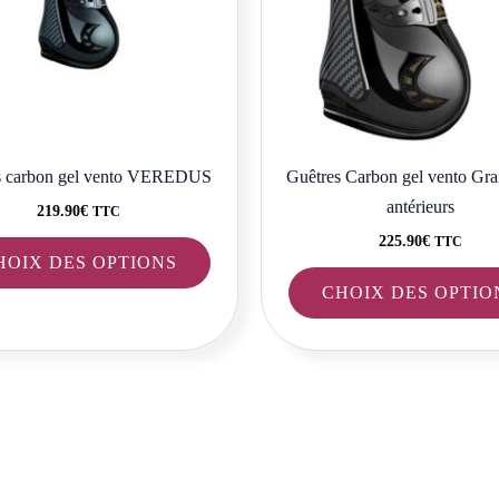
options
peuvent
être
choisies
sur
la
s carbon gel vento VEREDUS
Guêtres Carbon gel vento Gr
page
antérieurs
219.90
€
TTC
du
225.90
€
TTC
HOIX DES OPTIONS
produit
CHOIX DES OPTIO