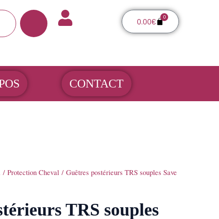
0
Panier
0.00
€
POS
CONTACT
l
/
Protection Cheval
/ Guêtres postérieurs TRS souples Save
stérieurs TRS souples