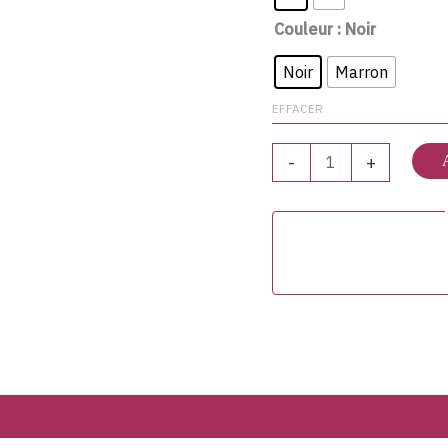
Couleur
: Noir
Noir
Marron
EFFACER
-
+
vis (0)