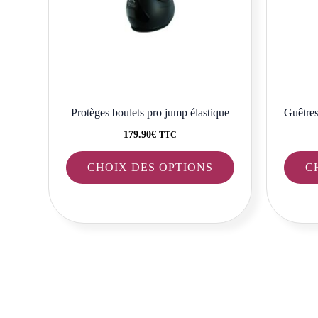
options
peuvent
être
choisies
sur
la
Protèges boulets pro jump élastique
Guêtre
page
179.90
€
TTC
du
CHOIX DES OPTIONS
C
produit