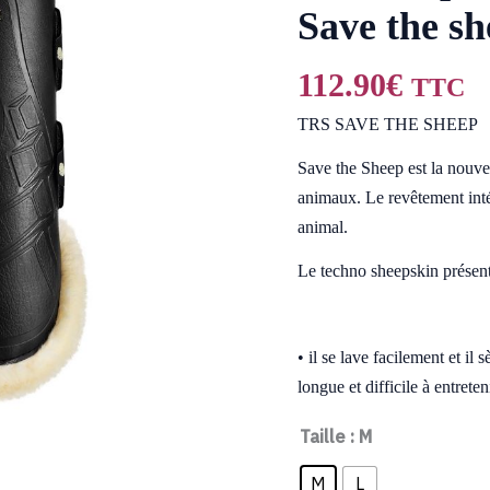
TRS
Save the s
souples
Save
112.90
€
TTC
the
TRS SAVE THE SHEEP
sheep
Save the Sheep est la nouve
animaux. Le revêtement intér
animal.
Le techno sheepskin présen
• il se lave facilement et il
longue et difficile à entreten
Taille
: M
M
L