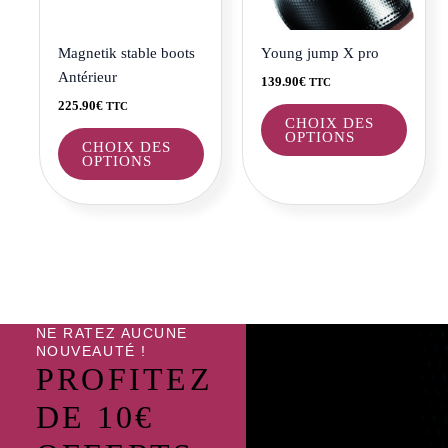
options
optio
peuvent
peuve
être
être
Magnetik stable boots
Young jump X pro
choisies
choisi
Antérieur
139.90
€
TTC
sur
sur
225.90
€
TTC
la
la
CHOIX DES
OPTIONS
page
page
CHOIX DES
OPTIONS
du
du
produit
produi
NE RATEZ AUCUNE
NOUVEAUTÉ !
PROFITEZ
DE 10€