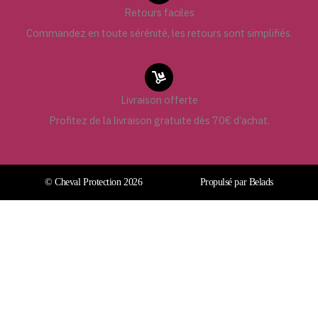
Retours faciles
Commandez en toute sérénité, les retours sont simplifiés.
Livraison offerte
Profitez de la livraison gratuite dès 70€ d’achat.
© Cheval Protection 2026
Propulsé par Belads