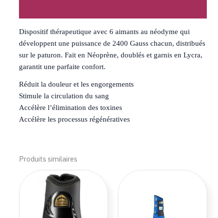
Avis (0)
Dispositif thérapeutique avec 6 aimants au néodyme qui
développent une puissance de 2400 Gauss chacun, distribués
sur le paturon. Fait en Néoprène, doublés et garnis en Lycra,
garantit une parfaite confort.
Réduit la douleur et les engorgements
Stimule la circulation du sang
Accélère l’élimination des toxines
Accélère les processus régénératives
Produits similaires
Ce
Ce
produit
produi
a
a
plusieurs
plusie