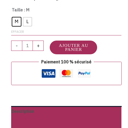
Taille
: M
M
L
EFFACER
-
+
AJOUTER AU
PANIER
Paiement 100 % sécurisé
Description
Informations complémentaires