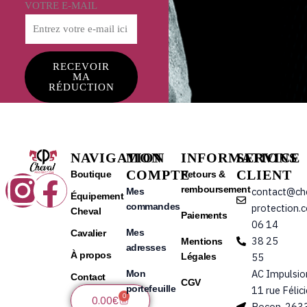
VOTRE E-MAIL
RECEVOIR
MA
RÉDUCTION
NAVIGATION
MON
INFORMATIONS
SERVICE
COMPTE
CLIENT
Instagram
Facebook
Boutique
Retours &
remboursement
contact@ch
Mes
Équipement
commandes
protection.
Cheval
Paiements
06 14
Mes
Cavalier
38 25
Mentions
adresses
À propos
Légales
55
AC Impulsio
Mon
Contact
CGV
portefeuille
11 rue Félic
0
Panier
0.00
€
Bocon, 263