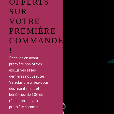
OFFERTS
SUR
VOTRE
PREMIÈRE
COMMANDE
!
Recevez en avant-
première nos offres
exclusives et les
dernières nouveautés
Veredus. Inscrivez-vous
dès maintenant et
bénéficiez de 10€ de
réduction sur votre
première commande.