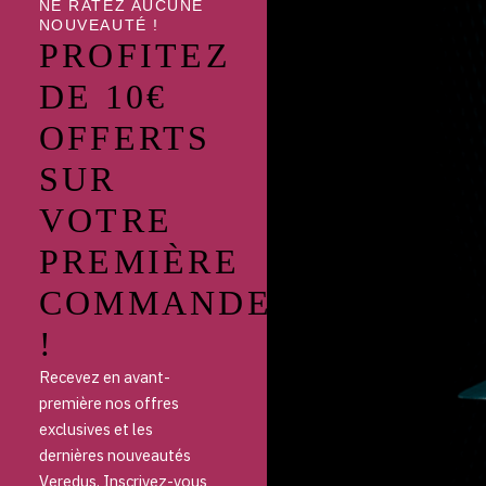
NE RATEZ AUCUNE
NOUVEAUTÉ !
PROFITEZ
DE 10€
OFFERTS
SUR
VOTRE
PREMIÈRE
COMMANDE
!
Recevez en avant-
première nos offres
exclusives et les
dernières nouveautés
Veredus. Inscrivez-vous