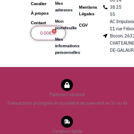
Mes
Cavalier
38 25
Mentions
adresses
À propos
Légales
55
AC Impulsio
Mon
Contact
CGV
portefeuille
11 rue Félic
0
Panier
0.00
€
Bocon, 263
Mes
CHATEAUNE
informations
DE-GALAUR
personnelles
Paiement sécurisé
Transactions protégées et possibilité de paiement en 3x ou 4x
Livraison rapide