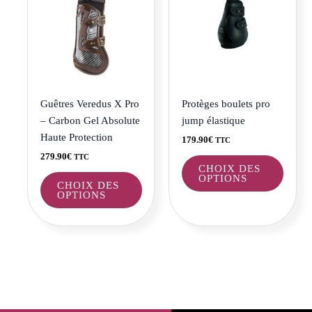
a
a
plusieurs
plusie
variations.
variat
Les
Les
options
optio
peuvent
peuve
être
être
Guêtres Veredus X Pro
Protèges boulets pro
choisies
choisi
– Carbon Gel Absolute
jump élastique
sur
sur
Haute Protection
179.90
€
TTC
la
la
279.90
€
TTC
page
page
CHOIX DES
OPTIONS
du
du
CHOIX DES
OPTIONS
produit
produi