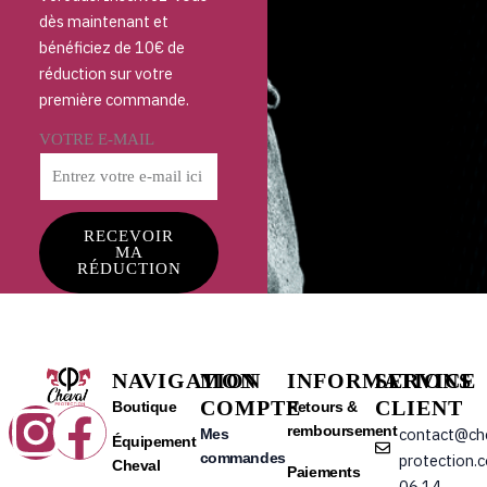
dès maintenant et
bénéficiez de 10€ de
réduction sur votre
première commande.
VOTRE E-MAIL
RECEVOIR
MA
RÉDUCTION
NAVIGATION
MON
INFORMATIONS
SERVICE
COMPTE
CLIENT
Instagram
Facebook
Boutique
Retours &
remboursement
contact@ch
Mes
Équipement
commandes
protection.
Cheval
Paiements
06 14