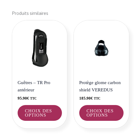
Produits similaires
Ce
Ce
produit
produi
a
a
plusieurs
plusie
variations.
variat
Les
Les
options
optio
peuvent
peuve
être
être
Guêtres – TR Pro
Protège glome carbon
choisies
choisi
antérieur
shield VEREDUS
sur
sur
95.90
€
185.90
€
TTC
TTC
la
la
page
page
CHOIX DES
CHOIX DES
OPTIONS
OPTIONS
du
du
produit
produi