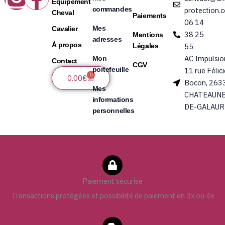
Équipement
commandes
protection.
Cheval
Paiements
06 14
Mes
Cavalier
38 25
Mentions
adresses
À propos
Légales
55
AC Impulsio
Mon
Contact
CGV
portefeuille
11 rue Félic
0
Panier
0.00
€
Bocon, 263
Mes
CHATEAUNE
informations
DE-GALAUR
personnelles
Paiement sécurisé
Transactions protégées et possibilité de paiement en 3x ou 4x