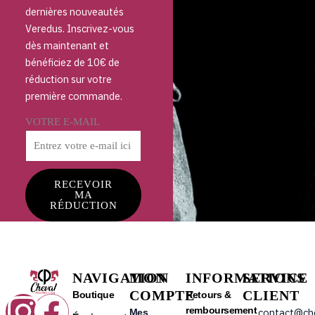
dernières nouveautés
Veredus. Inscrivez-vous
dès maintenant et
bénéficiez de 10€ de
réduction sur votre
première commande.
VOTRE E-MAIL
RECEVOIR
MA
RÉDUCTION
NAVIGATION
MON
INFORMATIONS
SERVICE
COMPTE
CLIENT
Instagram
Facebook
Boutique
Retours &
remboursement
contact@ch
Mes