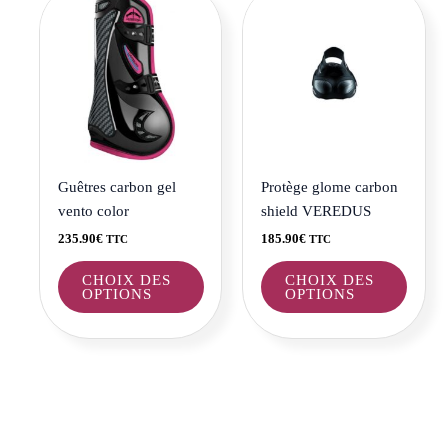
produit
produi
a
a
plusieurs
plusie
variations.
variat
Les
Les
options
optio
peuvent
peuve
être
être
Guêtres carbon gel
Protège glome carbon
choisies
choisi
vento color
shield VEREDUS
sur
sur
235.90
€
185.90
€
TTC
TTC
la
la
page
page
CHOIX DES
CHOIX DES
OPTIONS
OPTIONS
du
du
produit
produi