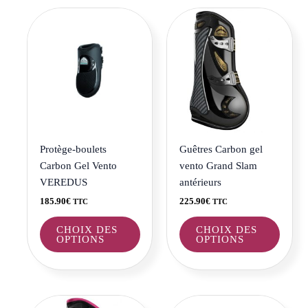
Ce
Ce
produit
produi
a
a
plusieurs
plusie
variations.
variat
Les
Les
options
optio
peuvent
peuve
être
être
Protège-boulets
Guêtres Carbon gel
choisies
choisi
Carbon Gel Vento
vento Grand Slam
sur
sur
VEREDUS
antérieurs
la
la
185.90
€
225.90
€
TTC
TTC
page
page
du
du
CHOIX DES
CHOIX DES
OPTIONS
OPTIONS
produit
produi
Ce
Ce