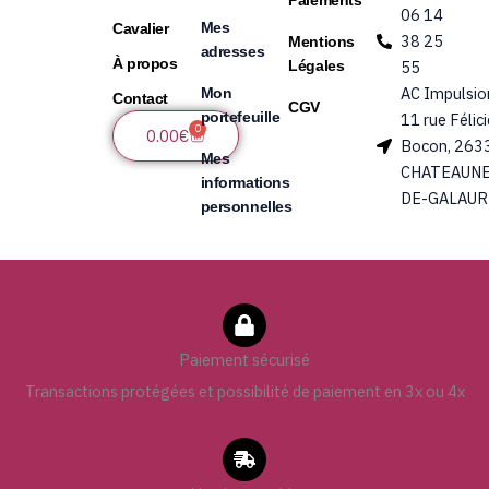
06 14
Mes
Cavalier
38 25
Mentions
adresses
À propos
Légales
55
AC Impulsio
Mon
Contact
CGV
portefeuille
11 rue Félic
0
Panier
0.00
€
Bocon, 263
Mes
CHATEAUNE
informations
DE-GALAUR
personnelles
Paiement sécurisé
Transactions protégées et possibilité de paiement en 3x ou 4x