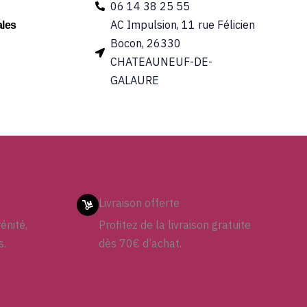
06 14 38 25 55
AC Impulsion, 11 rue Félicien
les
Bocon, 26330
CHATEAUNEUF-DE-
GALAURE
Livraison offerte
énité,
Profitez de la livraison gratuite
s.
dès 70€ d’achat.