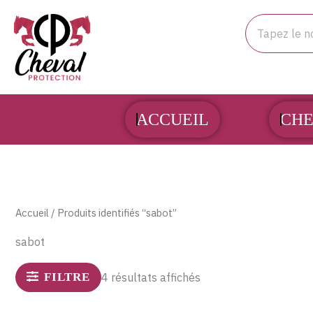
Aller
Rechercher
au
contenu
ACCUEIL
CHE
Accueil
/ Produits identifiés “sabot”
sabot
FILTRE
4 résultats affichés