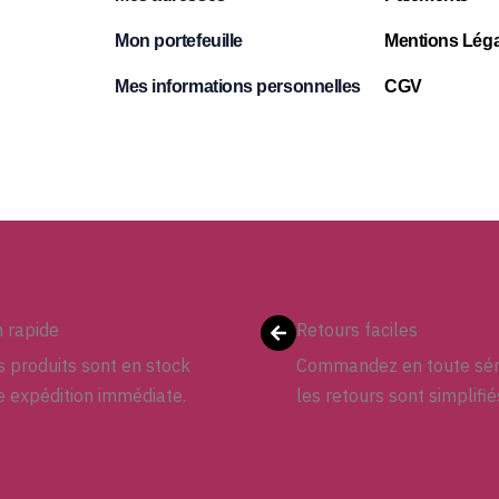
Mon portefeuille
Mentions Léga
Mes informations personnelles
CGV
n rapide
Retours faciles
 produits sont en stock
Commandez en toute sér
e expédition immédiate.
les retours sont simplifié