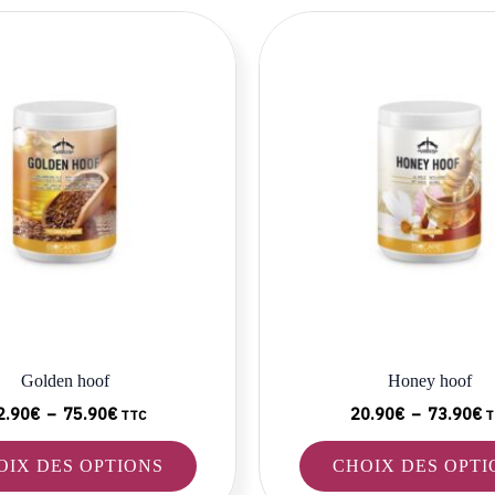
Plage
P
Ce
de
d
produit
prix :
pr
22.90€
2
a
à
à
plusieurs
75.90€
7
variations.
Les
options
peuvent
être
choisies
sur
la
Golden hoof
Honey hoof
page
du
2.90
€
–
75.90
€
20.90
€
–
73.90
€
TTC
T
produit
OIX DES OPTIONS
CHOIX DES OPTI