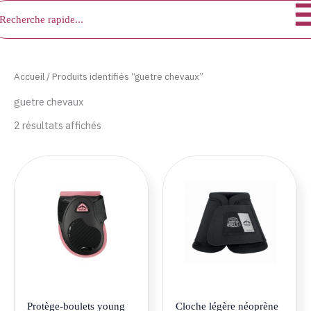
chercher
Aller
au
contenu
Accueil
/ Produits identifiés “guetre chevaux”
guetre chevaux
2 résultats affichés
Ce
Ce
produit
produ
a
a
plusieurs
plusie
variations.
variat
Les
Les
options
optio
peuvent
peuve
être
être
Protège-boulets young
Cloche légère néoprène