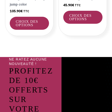
choisies
choisi
jump color
45.90
€
TTC
sur
sur
105.90
€
TTC
la
la
CHOIX DES
page
page
OPTIONS
CHOIX DES
du
du
OPTIONS
produit
produ
NE RATEZ AUCUNE
NOUVEAUTÉ !
PROFITEZ
DE 10€
OFFERTS
SUR
VOTRE