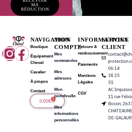
RECEVOIR
MA
RÉDUCTION
NAVIGATION
MON
INFORMATIONS
SERVICE
COMPTE
CLIENT
Instagram
Facebook
Boutique
Retours &
remboursement
contact@ch
Mes
Équipement
commandes
protection.
Cheval
Paiements
06 14
Mes
Cavalier
38 25
Mentions
adresses
À propos
Légales
55
AC Impulsio
Mon
Contact
CGV
portefeuille
11 rue Félic
0
Panier
0.00
€
Bocon, 263
Mes
CHATEAUNE
informations
DE-GALAUR
personnelles