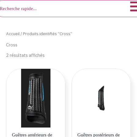
chercher
Aller
au
contenu
Accueil
/ Produits identifiés “Cross”
Cross
2 résultats affichés
Ce
Ce
produit
produ
a
a
plusieurs
plusie
variations.
variat
Les
Les
options
optio
peuvent
peuve
être
être
Guêtres antérieurs de
Guêtres postérieurs de