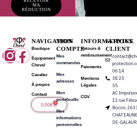
RECEVOIR
MA
RÉDUCTION
NAVIGATION
MON
INFORMATIONS
SERVICE
COMPTE
CLIENT
Instagram
Facebook
Boutique
Retours &
remboursement
contact@ch
Mes
Équipement
commandes
protection.
Cheval
Paiements
06 14
Mes
Cavalier
38 25
Mentions
adresses
À propos
Légales
55
AC Impulsio
Mon
Contact
CGV
portefeuille
11 rue Félic
0
Panier
0.00
€
Bocon, 263
Mes
CHATEAUNE
informations
DE-GALAUR
personnelles