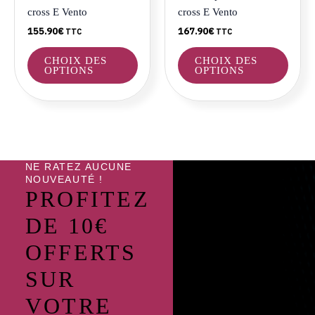
choisies
choisi
cross E Vento
cross E Vento
sur
sur
155.90
€
167.90
€
TTC
TTC
la
la
page
page
CHOIX DES
CHOIX DES
du
du
OPTIONS
OPTIONS
produit
produ
NE RATEZ AUCUNE
NOUVEAUTÉ !
PROFITEZ
DE 10€
OFFERTS
SUR
VOTRE