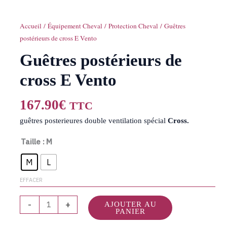
Accueil
/
Équipement Cheval
/
Protection Cheval
/ Guêtres
postérieurs de cross E Vento
Guêtres postérieurs de
cross E Vento
167.90
€
TTC
guêtres posterieures double ventilation spécial
Cross.
Taille
: M
M
L
EFFACER
-
+
AJOUTER AU
PANIER