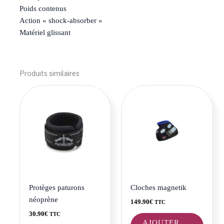
Poids contenus
Action « shock-absorber »
Matériel glissant
Produits similaires
Ce
produit
a
plusieurs
variations.
Les
options
peuvent
être
Protèges paturons
Cloches magnetik
choisies
néoprène
149.90
€
TTC
sur
30.90
€
TTC
la
AJOUTER