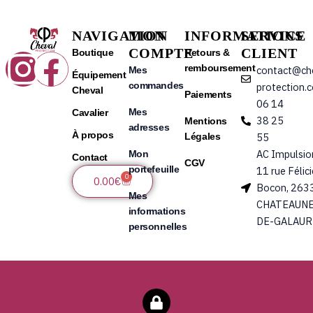
NAVIGATION
MON
INFORMATIONS
SERVICE
COMPTE
CLIENT
Instagram
Facebook
Boutique
Retours &
remboursement
contact@ch
Mes
Équipement
commandes
protection.
Cheval
Paiements
06 14
Mes
Cavalier
38 25
Mentions
adresses
À propos
Légales
55
AC Impulsio
Mon
Contact
CGV
portefeuille
11 rue Félic
0
Panier
0.00
€
Bocon, 263
Mes
CHATEAUNE
informations
DE-GALAUR
personnelles