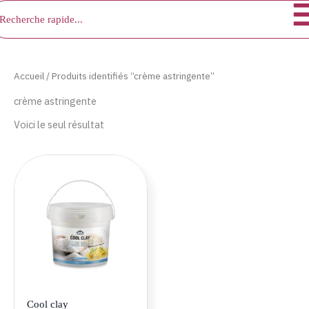
chercher
Aller
au
contenu
Accueil
/ Produits identifiés “crème astringente”
crème astringente
Voici le seul résultat
Cool clay