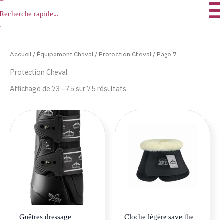
chercher
Aller
au
contenu
Accueil
/
Équipement Cheval
/
Protection Cheval
/ Page 7
Protection Cheval
Affichage de 73–75 sur 75 résultats
Ce
Ce
produit
produ
a
a
plusieurs
plusie
variations.
variat
Les
Les
options
optio
peuvent
peuve
être
être
Guêtres dressage
Cloche légère save the