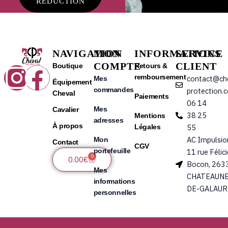
RÉDUCTION
NAVIGATION
MON
INFORMATIONS
SERVICE
COMPTE
CLIENT
Instagram
Facebook
Boutique
Retours &
remboursement
contact@ch
Mes
Équipement
commandes
protection.
Cheval
Paiements
06 14
Mes
Cavalier
38 25
Mentions
adresses
À propos
Légales
55
AC Impulsio
Mon
Contact
CGV
portefeuille
11 rue Félic
0
Panier
0.00
€
Bocon, 263
Mes
CHATEAUNE
informations
DE-GALAUR
personnelles