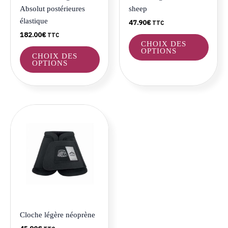
choisies
choisi
Absolut postérieures
sheep
sur
sur
élastique
47.90
€
TTC
la
la
182.00
€
TTC
page
page
CHOIX DES
du
du
OPTIONS
CHOIX DES
produit
produ
OPTIONS
Ce
produit
a
plusieurs
variations.
Les
options
peuvent
être
Cloche légère néoprène
choisies