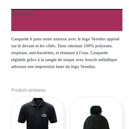
Description
Avis (0)
Casquette 6 pans noire unisexe avec le logo Veredus apposé
sur le devant et les côtés. Tissu ottoman 100% polyester,
respirant, anti-bactérien, et résistant à l’eau. Casquette
réglable grâce à la sangle de nuque avec boucle métallique
arborant une impression laser du logo Veredus.
Produits similaires
Ce
produit
a
plusieurs
variations.