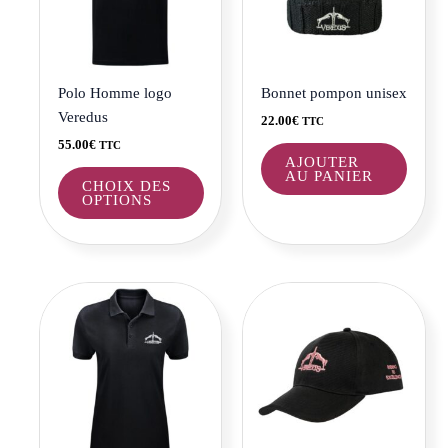
Les
options
peuvent
être
Polo Homme logo
Bonnet pompon unisex
choisies
Veredus
22.00
€
TTC
sur
55.00
€
TTC
la
AJOUTER
AU PANIER
page
CHOIX DES
OPTIONS
du
produit
Ce
Ce
produit
produi
a
a
plusieurs
plusie
variations.
variat
Les
Les
options
optio