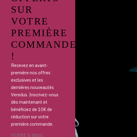
SUR
VOTRE
PREMIÈRE
COMMANDE
!
Recevez en avant-
première nos offres
exclusives et les
dernières nouveautés
Veredus. Inscrivez-vous
dès maintenant et
bénéficiez de 10€ de
réduction sur votre
première commande.
VOTRE E-MAIL