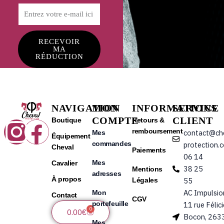
RECEVOIR
MA
RÉDUCTION
NAVIGATION
MON
INFORMATIONS
SERVICE
COMPTE
CLIENT
Instagram
Facebook
Boutique
Retours &
remboursement
contact@ch
Mes
Équipement
commandes
protection.
Cheval
Paiements
06 14
Mes
Cavalier
38 25
Mentions
adresses
À propos
Légales
55
AC Impulsio
Mon
Contact
CGV
portefeuille
11 rue Félic
0
Panier
0.00
€
Bocon, 263
Mes