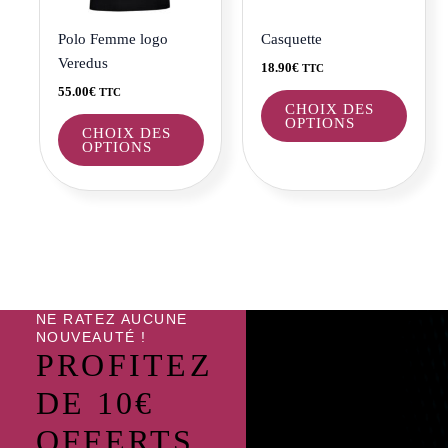
peuvent
peuve
être
être
Polo Femme logo
Casquette
choisies
choisi
Veredus
18.90
€
TTC
sur
sur
55.00
€
TTC
la
la
CHOIX DES
OPTIONS
page
page
CHOIX DES
OPTIONS
du
du
produit
produi
NE RATEZ AUCUNE
NOUVEAUTÉ !
PROFITEZ
DE 10€
OFFERTS