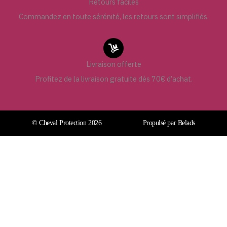
Retours faciles
Commandez en toute sérénité, les retours sont simplifiés.
Livraison offerte
Profitez de la livraison gratuite dès 70€ d’achat.
© Cheval Protection 2026
Propulsé par Belads