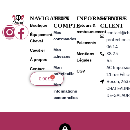
NAVIGATION
MON
INFORMATIONS
SERVICE
COMPTE
CLIENT
Instagram
Facebook
Boutique
Retours &
remboursement
contact@ch
Mes
Équipement
commandes
protection.
Cheval
Paiements
06 14
Mes
Cavalier
38 25
Mentions
adresses
À propos
Légales
55
AC Impulsio
Mon
Contact
CGV
portefeuille
11 rue Félic
0
Panier
0.00
€
Bocon, 263
Mes
CHATEAUNE
informations
DE-GALAUR
personnelles