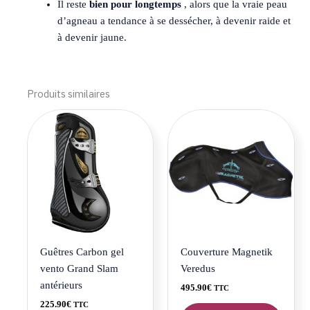
Il reste
bien pour longtemps
, alors que la vraie peau
d’agneau a tendance à se dessécher, à devenir raide et
à devenir jaune.
Produits similaires
Ce
Ce
produit
produi
a
a
plusieurs
plusie
variations.
variat
Les
Les
options
optio
peuvent
peuve
être
être
Guêtres Carbon gel
Couverture Magnetik
choisies
choisi
vento Grand Slam
Veredus
sur
sur
antérieurs
495.90
€
TTC
la
la
225.90
€
TTC