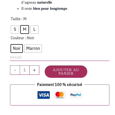
d’agneau
naturelle
Il reste
bien pour longtemps
Taille
: M
S
M
L
Couleur
: Noir
Noir
Marron
EFFACER
-
+
AJOUTER AU
PANIER
Paiement 100 % sécurisé