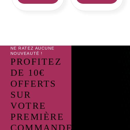
du
du
produit
produi
NE RATEZ AUCUNE
NOUVEAUTÉ !
PROFITEZ
DE 10€
OFFERTS
SUR
VOTRE
PREMIÈRE
COMMANDE