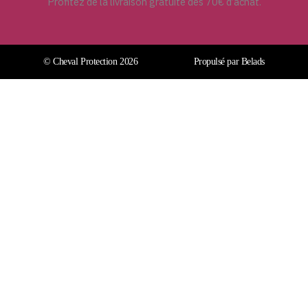
Profitez de la livraison gratuite dès 70€ d’achat.
© Cheval Protection 2026
Propulsé par Belads