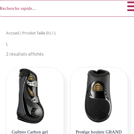
chercher
Aller
au
contenu
Accueil
/ Produit Taille EU / L
L
2 résultats affichés
Ce
Ce
produit
produ
a
a
plusieurs
plusie
variations.
variat
Les
Les
options
optio
peuvent
peuve
être
être
Guêtres Carbon gel
Protège boulets GRAND