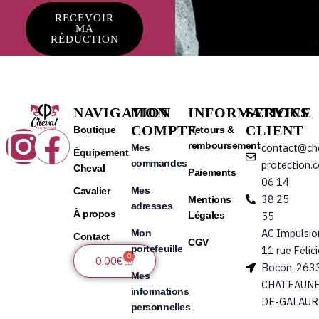
RECEVOIR
MA
RÉDUCTION
NAVIGATION
MON
INFORMATIONS
SERVICE
COMPTE
CLIENT
Instagram
Facebook
Boutique
Retours &
remboursement
contact@ch
Mes
Équipement
commandes
protection.
Cheval
Paiements
06 14
Mes
Cavalier
38 25
Mentions
adresses
À propos
Légales
55
AC Impulsio
Mon
Contact
CGV
portefeuille
11 rue Félic
0
Panier
0.00
€
Bocon, 263
Mes
CHATEAUNE
informations
DE-GALAUR
personnelles