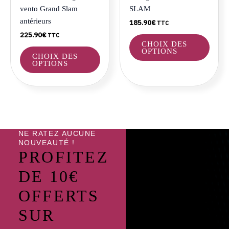
choisies
choisi
vento Grand Slam
SLAM
sur
sur
antérieurs
185.90
€
TTC
la
la
225.90
€
TTC
page
page
CHOIX DES
du
du
OPTIONS
CHOIX DES
produit
produ
OPTIONS
NE RATEZ AUCUNE
NOUVEAUTÉ !
PROFITEZ
DE 10€
OFFERTS
SUR