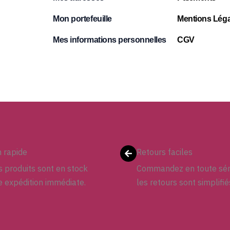
Mon portefeuille
Mentions Léga
Mes informations personnelles
CGV
n rapide
Retours faciles
 produits sont en stock
Commandez en toute sér
e expédition immédiate.
les retours sont simplifié