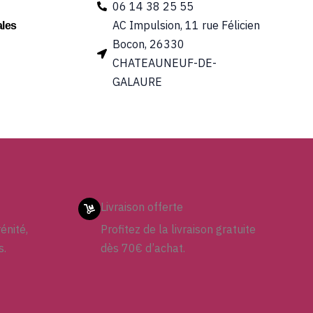
06 14 38 25 55
AC Impulsion, 11 rue Félicien
les
Bocon, 26330
CHATEAUNEUF-DE-
GALAURE
Livraison offerte
énité,
Profitez de la livraison gratuite
s.
dès 70€ d’achat.