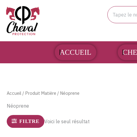
Aller
Rechercher
au
contenu
ACCUEIL
CHE
Accueil
/ Produit Matière / Néoprene
Néoprene
FILTRE
Voici le seul résultat