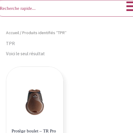
chercher
Aller
au
contenu
Accueil
/ Produits identifiés “TPR”
TPR
Voici le seul résultat
Ce
produit
a
plusieurs
variations.
Les
options
peuvent
être
Protège boulet – TR Pro