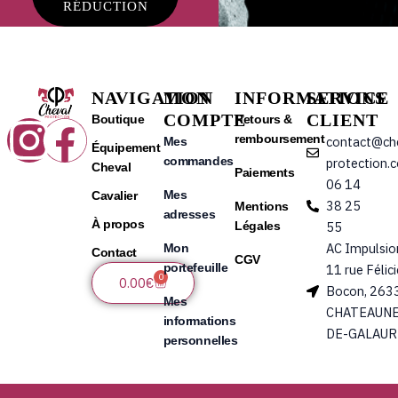
RÉDUCTION
NAVIGATION
MON
INFORMATIONS
SERVICE
COMPTE
CLIENT
Instagram
Facebook
Boutique
Retours &
remboursement
contact@ch
Mes
Équipement
commandes
protection.
Cheval
Paiements
06 14
Mes
Cavalier
38 25
Mentions
adresses
À propos
Légales
55
AC Impulsio
Mon
Contact
CGV
portefeuille
11 rue Félic
0
Panier
0.00
€
Bocon, 263
Mes
CHATEAUNE
informations
DE-GALAUR
personnelles