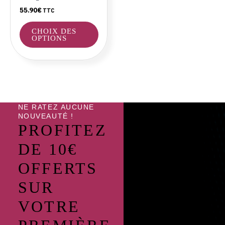
choisies
55.90
€
TTC
sur
la
CHOIX DES
page
OPTIONS
du
produit
NE RATEZ AUCUNE
NOUVEAUTÉ !
PROFITEZ
DE 10€
OFFERTS
SUR
VOTRE