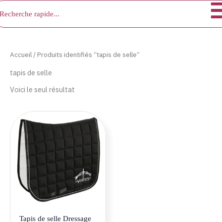
chercher
Aller
au
contenu
Accueil
/ Produits identifiés “tapis de selle”
tapis de selle
Voici le seul résultat
Ce
produit
a
plusieurs
variations.
Les
options
peuvent
être
Tapis de selle Dressage