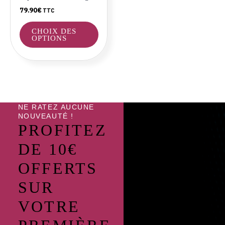
choisies
79.90
€
TTC
sur
la
CHOIX DES
page
OPTIONS
du
produit
NE RATEZ AUCUNE
NOUVEAUTÉ !
PROFITEZ
DE 10€
OFFERTS
SUR
VOTRE