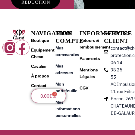
RÉDUCTION
NAVIGATION
MON
INFORMATIONS
SERVICE
COMPTE
CLIENT
Instagram
Facebook
Boutique
Retours &
remboursement
contact@ch
Mes
Équipement
commandes
protection.
Cheval
Paiements
06 14
Mes
Cavalier
38 25
Mentions
adresses
À propos
Légales
55
AC Impulsio
Mon
Contact
CGV
portefeuille
11 rue Félic
0
Panier
0.00
€
Bocon, 263
Mes
CHATEAUNE
informations
DE-GALAUR
personnelles