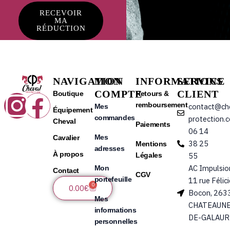
RECEVOIR
MA
RÉDUCTION
NAVIGATION
MON
INFORMATIONS
SERVICE
COMPTE
CLIENT
Instagram
Facebook
Boutique
Retours &
remboursement
contact@ch
Mes
Équipement
commandes
protection.
Cheval
Paiements
06 14
Mes
Cavalier
38 25
Mentions
adresses
À propos
Légales
55
AC Impulsio
Mon
Contact
CGV
portefeuille
11 rue Félic
0
Panier
0.00
€
Bocon, 263
Mes
CHATEAUNE
informations
DE-GALAUR
personnelles