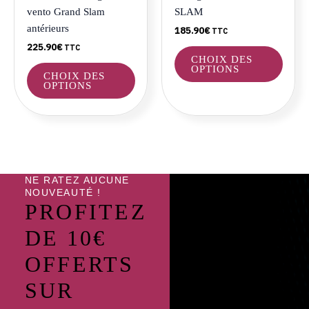
choisies
choisi
vento Grand Slam
SLAM
sur
sur
antérieurs
185.90
€
TTC
la
la
225.90
€
TTC
page
page
CHOIX DES
du
du
OPTIONS
CHOIX DES
produit
produ
OPTIONS
NE RATEZ AUCUNE
NOUVEAUTÉ !
PROFITEZ
DE 10€
OFFERTS
SUR