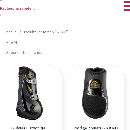
chercher
Aller
au
contenu
Accueil
/ Produits identifiés “SLAM”
SLAM
2 résultats affichés
Ce
Ce
produit
produ
a
a
plusieurs
plusie
variations.
variat
Les
Les
options
optio
peuvent
peuve
être
être
Guêtres Carbon gel
Protège boulets GRAND