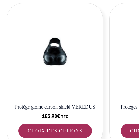
Ce
produit
a
plusieurs
variations.
Les
options
peuvent
être
choisies
sur
la
Protège glome carbon shield VEREDUS
Protèges 
page
du
185.90
€
TTC
produit
CHOIX DES OPTIONS
CH