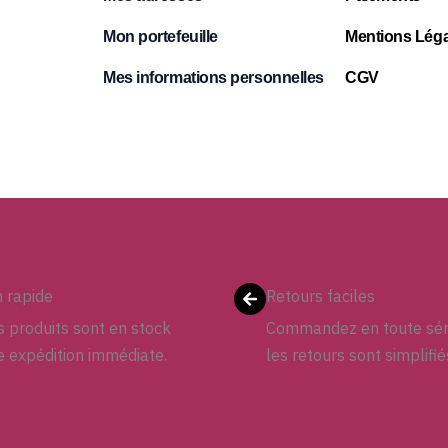
Mon portefeuille
Mentions Léga
Mes informations personnelles
CGV
n rapide
Retours faciles
 produits sont en stock
Commandez en toute sér
e expédition immédiate.
les retours sont simplifié