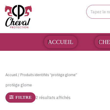
Aller
Rechercher
au
contenu
ACCUEIL
CHE
Accueil
/ Produits identifiés “protège glome”
protège glome
FILTRE
2 résultats affichés