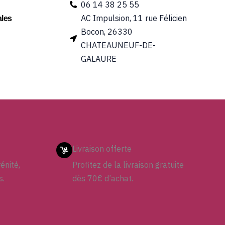
06 14 38 25 55
AC Impulsion, 11 rue Félicien
les
Bocon, 26330
CHATEAUNEUF-DE-
GALAURE
Livraison offerte
énité,
Profitez de la livraison gratuite
s.
dès 70€ d’achat.