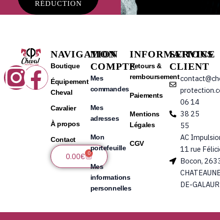
RÉDUCTION
NAVIGATION
MON
INFORMATIONS
SERVICE
COMPTE
CLIENT
Instagram
Facebook
Boutique
Retours &
remboursement
contact@ch
Mes
Équipement
commandes
protection.
Cheval
Paiements
06 14
Mes
Cavalier
38 25
Mentions
adresses
À propos
Légales
55
AC Impulsio
Mon
Contact
CGV
portefeuille
11 rue Félic
0
Panier
0.00
€
Bocon, 263
Mes
CHATEAUNE
informations
DE-GALAUR
personnelles