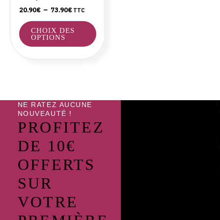
choisies
20.90
€
–
73.90
€
TTC
sur
la
CHOIX DES
page
OPTIONS
du
produit
NE RATEZ AUCUNE
NOUVEAUTÉ !
PROFITEZ
DE 10€
OFFERTS
SUR
VOTRE