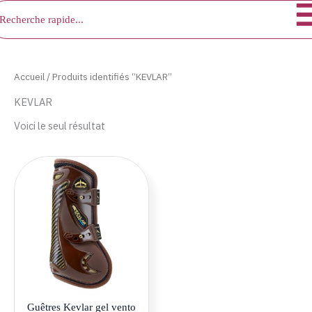
chercher
Aller
au
contenu
Accueil
/ Produits identifiés “KEVLAR”
KEVLAR
Voici le seul résultat
Ce
produit
a
plusieurs
variations.
Les
options
peuvent
être
Guêtres Kevlar gel vento