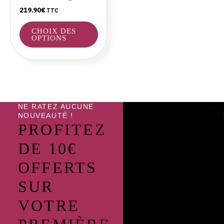
choisies
219.90
€
TTC
sur
la
CHOIX DES
page
OPTIONS
du
produit
NE RATEZ AUCUNE
NOUVEAUTÉ !
PROFITEZ
DE 10€
OFFERTS
SUR
VOTRE