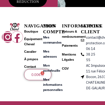
RÉDUCTION
NAVIGATION
MON
INFORMATIONS
SERVICE
COMPTE
CLIENT
Instagram
Facebook
Boutique
Retours &
remboursement
contact@ch
Mes
Équipement
commandes
protection.
Cheval
Paiements
06 14
Mes
Cavalier
38 25
Mentions
adresses
À propos
Légales
55
AC Impulsio
Mon
Contact
CGV
portefeuille
11 rue Félic
0
Panier
0.00
€
Bocon, 263
Mes
CHATEAUNE
informations
DE-GALAUR
personnelles