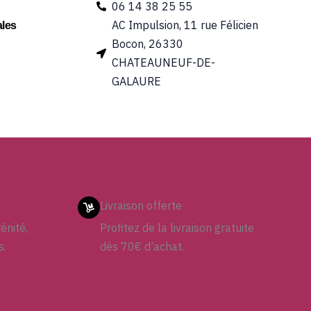
06 14 38 25 55
AC Impulsion, 11 rue Félicien
les
Bocon, 26330
CHATEAUNEUF-DE-
GALAURE
Livraison offerte
énité,
Profitez de la livraison gratuite
s.
dès 70€ d’achat.