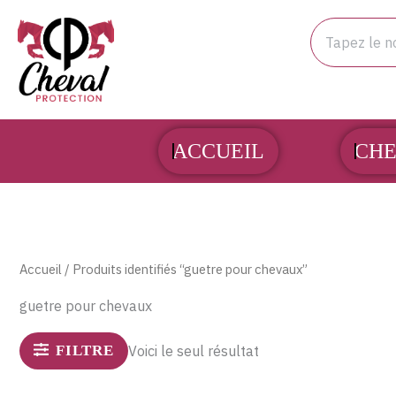
Aller
Rechercher
au
contenu
ACCUEIL
CHE
Accueil
/ Produits identifiés “guetre pour chevaux”
guetre pour chevaux
FILTRE
Voici le seul résultat