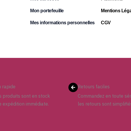
Mon portefeuille
Mentions Léga
Mes informations personnelles
CGV
n rapide
Retours faciles
 produits sont en stock
Commandez en toute sér
e expédition immédiate.
les retours sont simplifié