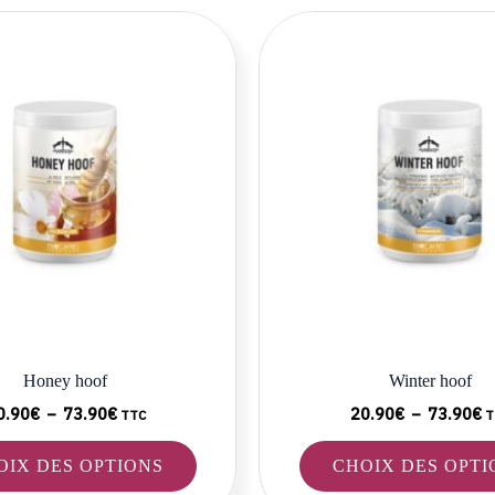
Plage
P
Ce
de
d
produit
prix :
pr
20.90€
2
a
à
à
plusieurs
73.90€
7
variations.
Les
options
peuvent
être
choisies
sur
la
Honey hoof
Winter hoof
page
du
0.90
€
–
73.90
€
20.90
€
–
73.90
€
TTC
T
produit
OIX DES OPTIONS
CHOIX DES OPTI