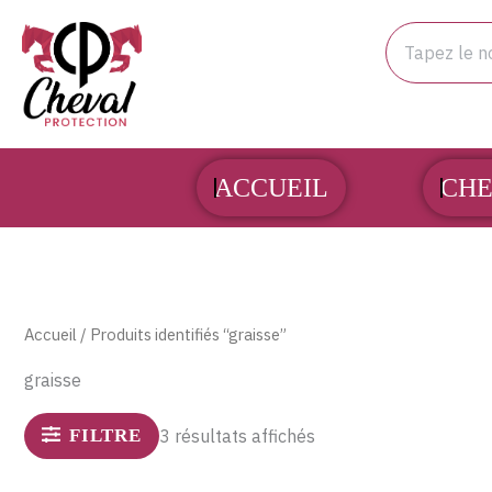
Aller
Rechercher
au
contenu
ACCUEIL
CHE
Accueil
/ Produits identifiés “graisse”
graisse
FILTRE
3 résultats affichés