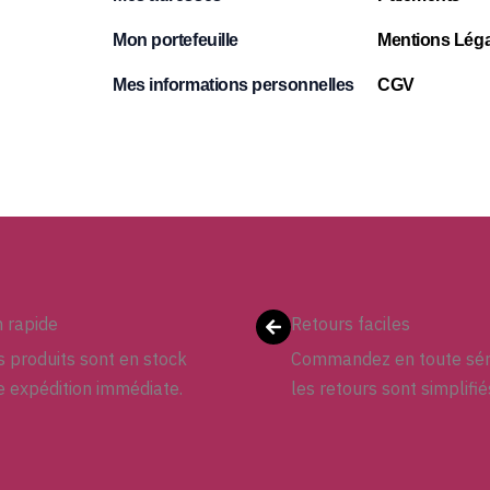
Mon portefeuille
Mentions Léga
Mes informations personnelles
CGV
n rapide
Retours faciles
 produits sont en stock
Commandez en toute sér
e expédition immédiate.
les retours sont simplifié