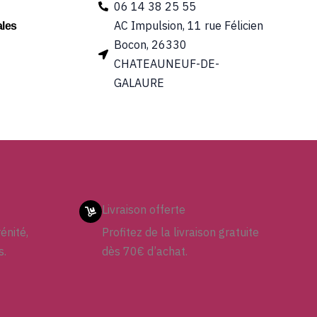
06 14 38 25 55
AC Impulsion, 11 rue Félicien
les
Bocon, 26330
CHATEAUNEUF-DE-
GALAURE
Livraison offerte
énité,
Profitez de la livraison gratuite
s.
dès 70€ d’achat.