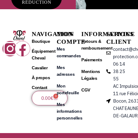
RÉDUCTION
NAVIGATION
MON
INFORMATIONS
SERVICE
COMPTE
CLIENT
Instagram
Facebook
Boutique
Retours &
remboursement
contact@ch
Mes
Équipement
commandes
protection.
Cheval
Paiements
06 14
Mes
Cavalier
38 25
Mentions
adresses
À propos
Légales
55
AC Impulsio
Mon
Contact
CGV
portefeuille
11 rue Félic
0
Panier
0.00
€
Bocon, 263
Mes
CHATEAUNE
informations
DE-GALAUR
personnelles