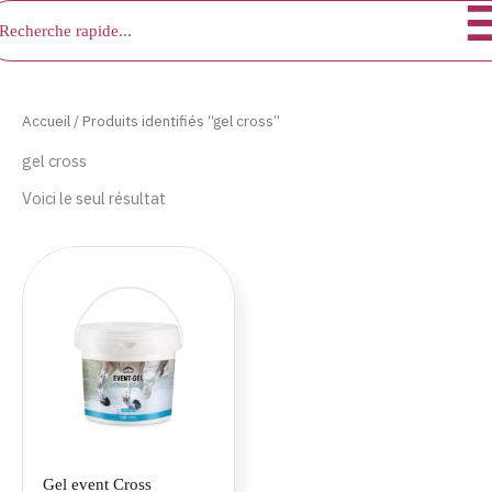
chercher
Aller
au
contenu
Accueil
/ Produits identifiés “gel cross”
gel cross
Voici le seul résultat
Gel event Cross