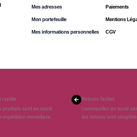
l
Mes adresses
Paiements
Mon portefeuille
Mentions Léga
Mes informations personnelles
CGV
n rapide
Retours faciles
 produits sont en stock
Commandez en toute sér
e expédition immédiate.
les retours sont simplifié