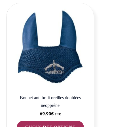
Ce
produit
a
plusieurs
variations.
Les
options
peuvent
être
choisies
sur
la
Bonnet anti bruit oreilles doublées
page
neopprène
du
produit
69.90
€
TTC