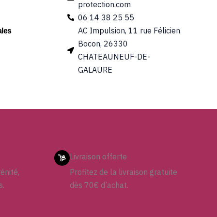
protection.com
06 14 38 25 55
AC Impulsion, 11 rue Félicien
les
Bocon, 26330
CHATEAUNEUF-DE-
GALAURE
Livraison offerte
énité,
Profitez de la livraison gratuite
s.
dès 70€ d’achat.