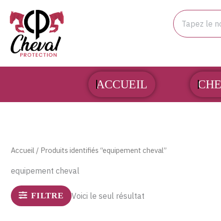
Aller
Rechercher
au
contenu
ACCUEIL
CHE
Accueil
/ Produits identifiés “equipement cheval”
equipement cheval
FILTRE
Voici le seul résultat