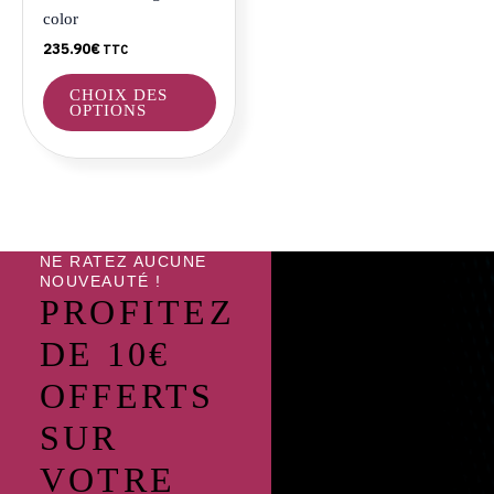
choisies
color
sur
235.90
€
TTC
la
page
CHOIX DES
du
OPTIONS
produit
NE RATEZ AUCUNE
NOUVEAUTÉ !
PROFITEZ
DE 10€
OFFERTS
SUR
VOTRE