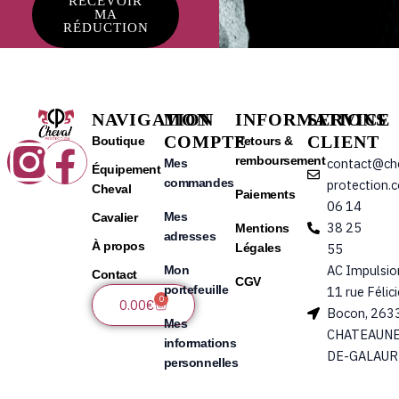
RECEVOIR
MA
RÉDUCTION
NAVIGATION
MON
INFORMATIONS
SERVICE
COMPTE
CLIENT
Instagram
Facebook
Boutique
Retours &
remboursement
contact@ch
Mes
Équipement
commandes
protection.
Cheval
Paiements
06 14
Mes
Cavalier
38 25
Mentions
adresses
À propos
Légales
55
AC Impulsio
Mon
Contact
CGV
portefeuille
11 rue Félic
0
Panier
0.00
€
Bocon, 263
Mes
CHATEAUNE
informations
DE-GALAUR
personnelles