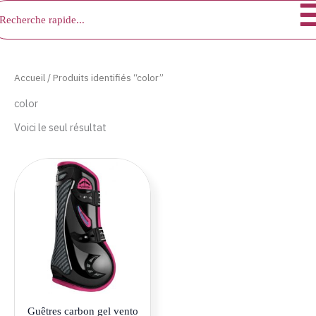
chercher
Aller
au
contenu
Accueil
/ Produits identifiés “color”
color
Voici le seul résultat
Ce
produit
a
plusieurs
variations.
Les
options
peuvent
être
Guêtres carbon gel vento